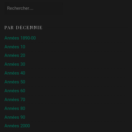
Rechercher :
Le Jeune homme capricieux
Mansaku
Japon
1935
Itami
Les Producteurs
Mel Brooks
USA
1971
PAR DÉCENNIE
Love and Friendship
Whit
(co-
2016
Stillman
production)
Années 1890-00
Certain Women
Kelly
USA
2016
Reichardt
Années 10
La Trahison
Philippe
France
2005
Années 20
Faucon
Années 30
Burning
Lee Chang
Corée du
2018
Dong
Sud
Années 40
High Life
Claire Denis
France
2018
Années 50
En liberté !
Pierre
France
2018
Salvadori
Années 60
Mon Ket
François
Belgique
2018
Années 70
Damiens
Années 80
Années 90
Années 2000