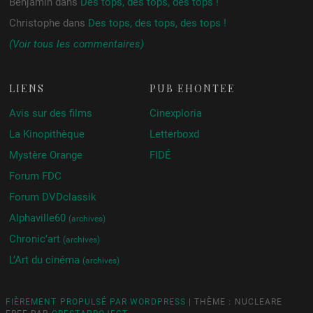
Benjamin
dans
Des tops, des tops, des tops !
Christophe
dans
Des tops, des tops, des tops !
(Voir tous les commentaires)
LIENS
PUB ÉHONTÉE
Avis sur des films
Cinexploria
La Kinopithèque
Letterboxd
Mystère Orange
FIDÉ
Forum FDC
Forum DVDclassik
Alphaville60
(archives)
Chronic’art
(archives)
L’Art du cinéma
(archives)
FIÈREMENT PROPULSÉ PAR WORDPRESS
|
THÈME : NUCLEARE