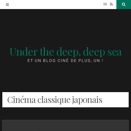
Accéder
✉
RSS
Sea
au
contenu
Under the deep, deep sea
ET UN BLOG CINÉ DE PLUS, UN !
Cinéma classique japonais