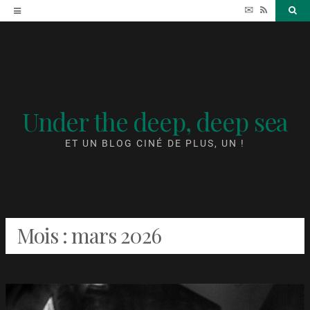
Accéder
✉
RSS
Sea
au
contenu
Under the deep, deep sea
ET UN BLOG CINÉ DE PLUS, UN !
Mois :
mars 2026