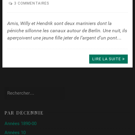
3 COMMENTAIRES
Amis, Willy et Hendrik sont deux mariniers dont la
péniche sillonne les canaux autour de Berlin. Une nuit, ils
aperçoivent une jeune fille jeter de l’argent d’un pont…
LIRE LA SUITE
Rechercher :
PAR DÉCENNIE
Années 1890-00
Années 10