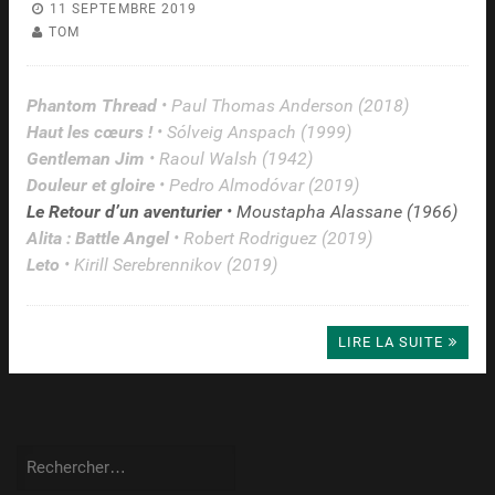
11 SEPTEMBRE 2019
TOM
Phantom Thread
• Paul Thomas Anderson (2018)
Haut les cœurs !
• Sólveig Anspach (1999)
Gentleman Jim
• Raoul Walsh (1942)
Douleur et gloire
• Pedro Almodóvar (2019)
Le Retour d’un aventurier
• Moustapha Alassane (1966)
Alita : Battle Angel
• Robert Rodriguez (2019)
Leto
• Kirill Serebrennikov (2019)
LIRE LA SUITE
Rechercher :