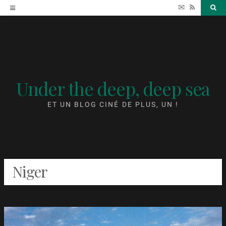
Accéder
✉
RSS
Sea
au
contenu
Under the deep, deep sea
ET UN BLOG CINÉ DE PLUS, UN !
Niger