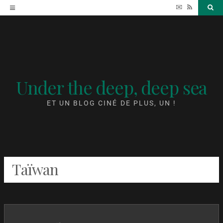
Accéder
✉
RSS
Sea
au
contenu
Under the deep, deep sea
ET UN BLOG CINÉ DE PLUS, UN !
Taïwan