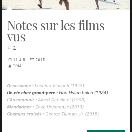
Notes sur les films
vus
# 2
11 JUILLET 2015
TOM
Ossessione
• Luchino Visconti (1943)
Un été chez grand-père
• Hou Hsiao-hsien (1984)
L’Assommoir
• Albert Capellani (1908)
Mandarines
• Zaza Urushadze (2013)
Chemins croisés
• George Tillman, Jr. (2015)