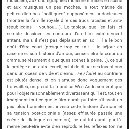
musicale), aux chorégraphies mollement mises en scène
et aux musiques un peu moches, le tout mâtiné de
petites diatribes “politiques” supposément audacieuses
(montrer la famille royale dire des trucs racistes et anti-
républicains – youhou…). Le tableau que j’en fais ici
semble dessiner les contours d’un film extrêmement
irritant, mais il n’est pas déplaisant en soi : il a le bon
goût d’être court (presque trop en fait – le séjour en
caserne et son histoire d’amour, censés être le cœur du
drame, se résument à quelques scènes à peine…), ce qui
le protège d’un autre écueil, celui de diluer ses inventions
dans un océan de vide et d’ennui.
Feu follet
au contraire
est plutôt dense, et on s’amuse donc vaguement des
trouvailles, on prend la friandise Wes Anderson érotique
pour l’objet raisonnablement divertissant qu’il est, tout en
imaginant tout ce que le film aurait pu faire s’il avait un
peu plus honnêtement investi cette histoire d’amour et
sa tension post-coloniale (assez effleurée passée une
scène de dialogue en camion), ce qui lui aurait par là-
même peut-être évité d’en reproduire les réflexes (on ne