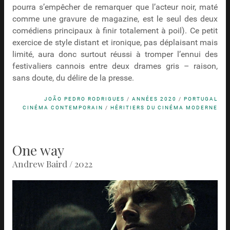
pourra s’empêcher de remarquer que l’acteur noir, maté
comme une gravure de magazine, est le seul des deux
comédiens principaux à finir totalement à poil). Ce petit
exercice de style distant et ironique, pas déplaisant mais
limité, aura donc surtout réussi à tromper l’ennui des
festivaliers cannois entre deux drames gris – raison,
sans doute, du délire de la presse.
JOÃO PEDRO RODRIGUES
/
ANNÉES 2020
/
PORTUGAL
CINÉMA CONTEMPORAIN
/
HÉRITIERS DU CINÉMA MODERNE
One way
Andrew Baird / 2022