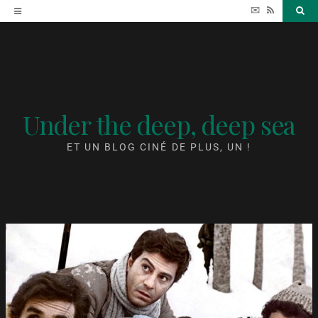
Accéder
✉
RSS
Sea
au
contenu
Under the deep, deep sea
ET UN BLOG CINÉ DE PLUS, UN !