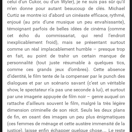
celui d’un Cukor, ou d’un Wyler), je ne suis pas sûr qu’il
m’en donne pour autant beaucoup de clés. Michael
Curtiz se montre ici d’abord un cinéaste efficace, rythmé,
enjoué (au prix d’une musique un peu envahissante),
témoignant parfois de belles idées de cinéma (comme
cet écho du commissariat, qui rend l’endroit
inexplicablement froid), mais se présentant surtout
comme un réal implacablement humble – presque trop
en fait, au point de trahir un certain manque de
personnalité (tout juste résumable à quelques tics,
comme ces grands jeux d’ombres). Cette absence
d’identité, le film tente de la compenser par le punch des
dialogues et par un scénario savant (c’est un véritable
show, le spectateur n’a pas une seconde à lui), et surtout
par une imagerie appuyée de film noir – genre auquel on
rattache d’ailleurs souvent le film, malgré la très légère
dimension criminelle de son récit. Seuls les deux plans
de fin, en osant des images un peu plus énigmatiques
(ces femmes de ménage et cette austère immensité de la
justice), laisse enfin échapper quelque chose… Le reste