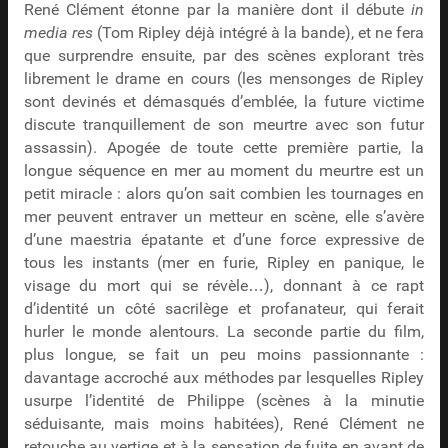
René Clément étonne par la manière dont il débute
in
media res
(Tom Ripley déjà intégré à la bande), et ne fera
que surprendre ensuite, par des scènes explorant très
librement le drame en cours (les mensonges de Ripley
sont devinés et démasqués d’emblée, la future victime
discute tranquillement de son meurtre avec son futur
assassin). Apogée de toute cette première partie, la
longue séquence en mer au moment du meurtre est un
petit miracle : alors qu’on sait combien les tournages en
mer peuvent entraver un metteur en scène, elle s’avère
d’une maestria épatante et d’une force expressive de
tous les instants (mer en furie, Ripley en panique, le
visage du mort qui se révèle…), donnant à ce rapt
d’identité un côté sacrilège et profanateur, qui ferait
hurler le monde alentours. La seconde partie du film,
plus longue, se fait un peu moins passionnante :
davantage accroché aux méthodes par lesquelles Ripley
usurpe l’identité de Philippe (scènes à la minutie
séduisante, mais moins habitées), René Clément ne
retouche au vertige et à la sensation de fuite en avant de