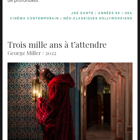
de profondeur.
JOE DANTE
/
ANNÉES 90
/
USA
CINÉMA CONTEMPORAIN
/
NÉO-CLASSIQUES HOLLYWOODIENS
Trois mille ans à t’attendre
George Miller / 2022