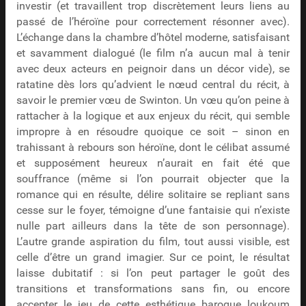
investir (et travaillent trop discrètement leurs liens au
passé de l’héroïne pour correctement résonner avec).
L’échange dans la chambre d’hôtel moderne, satisfaisant
et savamment dialogué (le film n’a aucun mal à tenir
avec deux acteurs en peignoir dans un décor vide), se
ratatine dès lors qu’advient le nœud central du récit, à
savoir le premier vœu de Swinton. Un vœu qu’on peine à
rattacher à la logique et aux enjeux du récit, qui semble
impropre à en résoudre quoique ce soit – sinon en
trahissant à rebours son héroïne, dont le célibat assumé
et supposément heureux n’aurait en fait été que
souffrance (même si l’on pourrait objecter que la
romance qui en résulte, délire solitaire se repliant sans
cesse sur le foyer, témoigne d’une fantaisie qui n’existe
nulle part ailleurs dans la tête de son personnage).
L’autre grande aspiration du film, tout aussi visible, est
celle d’être un grand imagier. Sur ce point, le résultat
laisse dubitatif : si l’on peut partager le goût des
transitions et transformations sans fin, ou encore
accepter le jeu de cette esthétique baroque loukoum