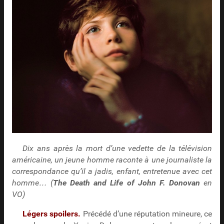
Dix ans après la mort d’une vedette de la télévision
américaine, un jeune homme raconte à une journaliste la
correspondance qu’il a jadis, enfant, entretenue avec cet
homme… (
The Death and Life of John F. Donovan
en
VO)
Légers spoilers.
Précédé d’une réputation mineure, ce