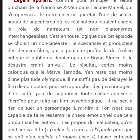
Légers spoilers.
Comme pour anticiper le retour
prochain de la franchise
X-Men
dans l’écurie Marvel, qui
s’empressera de normaliser ce qui était l’une de seules
sagas de super-héros où les réalisateurs jouaient encore
le rôle de narrateurs (et non d’anonymes
interchangeables), c’est en toute logique que cet épisode
se choisit un non-cinéaste : le scénariste et producteur
des derniers films, qui a peut-être profité là de l’échec
critique et public du dernier opus de Bryan Singer. Et le
désastre craint arriva… Le résultat, certes moins
calorique que le Marvel lambda, n’en reste pas moins
d’une platitude olympique. Il ne suffit pas de déblayer le
film de son action pour se rapprocher des personnages ;
il ne suffit pas de supprimer toute scène annexe à
l’héroïne pour faire un film psychologique ; il ne sert à
rien de tuer un personnage à mi-film si l’on n’est pas
capable de faire ressentir le chaos émotionnel que cela
produit sur les autres… Les propos du réalisateur, qu’on
peut lire ça et là (
« j’utilise la caméra à l’épaule pour que
ce soit plus réaliste et moins lisse »
) laisse entrevoir