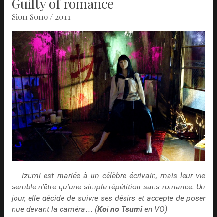
Guilty of romance
Sion Sono / 2011
Izumi est mariée à un célèbre écrivain, mais leur vie
semble n’être qu’une simple répétition sans romance. Un
jour, elle décide de suivre ses désirs et accepte de poser
nue devant la caméra… (
Koi no Tsumi
en VO)