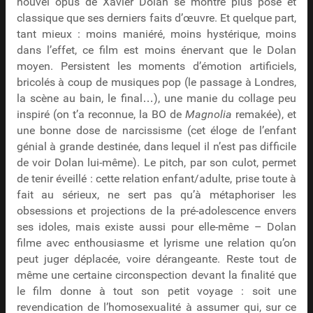
nouvel opus de Xavier Dolan se montre plus posé et
classique que ses derniers faits d’œuvre. Et quelque part,
tant mieux : moins maniéré, moins hystérique, moins
dans l’effet, ce film est moins énervant que le Dolan
moyen. Persistent les moments d’émotion artificiels,
bricolés à coup de musiques pop (le passage à Londres,
la scène au bain, le final…), une manie du collage peu
inspiré (on t’a reconnue, la BO de
Magnolia
remakée), et
une bonne dose de narcissisme (cet éloge de l’enfant
génial à grande destinée, dans lequel il n’est pas difficile
de voir Dolan lui-même). Le pitch, par son culot, permet
de tenir éveillé : cette relation enfant/adulte, prise toute à
fait au sérieux, ne sert pas qu’à métaphoriser les
obsessions et projections de la pré-adolescence envers
ses idoles, mais existe aussi pour elle-même – Dolan
filme avec enthousiasme et lyrisme une relation qu’on
peut juger déplacée, voire dérangeante. Reste tout de
même une certaine circonspection devant la finalité que
le film donne à tout son petit voyage : soit une
revendication de l’homosexualité à assumer qui, sur ce