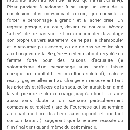
l’automutilation au nom de l’amour qu’il a tant chanté),
Pixar parvient à redonner à sa saga un sens de la
conclusion plus convaincant encore, qui consiste à
forcer le personnage à grandir et à lâcher prise. On
regrette presque, du coup, devant ce nouveau Woody
“athée”, de ne pas voir le film expérimenter davantage
son propre univers autrement, de ne pas le chambouler
et le retourner plus encore, ou de ne pas se coller plus
aux basques de la Bergère – certes d’abord recyclée en
femme forte pour des raisons d’actualité (le
volontarisme d’un personnage aussi parfait laisse
quelque peu dubitatif, les intentions suintent), mais le
récit y gagne tellement au change, en renouvelant tant
les priorités et réflexes de la saga, qu’on aurait bien aimé
la voir prendre le film en charge jusqu’au bout. La faute
aussi sans doute à un scénario particulièrement
composite et rapiécé (l’arc de Fourchette qui se termine
au quart du film, des lieux sans rapport et pourtant
concomitants…), suggérant que la relative réussite du
film final tient quand même du petit miracle.