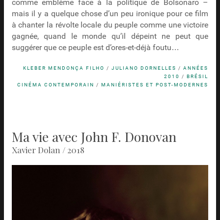
comme emblème face à la politique de Bolsonaro –
mais il y a quelque chose d’un peu ironique pour ce film
à chanter la révolte locale du peuple comme une victoire
gagnée, quand le monde qu’il dépeint ne peut que
suggérer que ce peuple est d’ores-et-déjà foutu…
KLEBER MENDONÇA FILHO
/
JULIANO DORNELLES
/
ANNÉES
2010
/
BRÉSIL
CINÉMA CONTEMPORAIN
/
MANIÉRISTES ET POST-MODERNES
Ma vie avec John F. Donovan
Xavier Dolan / 2018