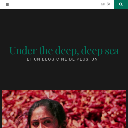
Accéder
✉
RSS
Sea
au
contenu
Under the deep, deep sea
ET UN BLOG CINÉ DE PLUS, UN !