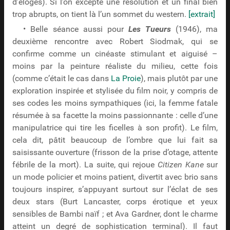
d’éloges). Si l’on excepte une résolution et un final bien
trop abrupts, on tient là l’un sommet du western.
[extrait]
• Belle séance aussi pour
Les Tueurs
(1946), ma
deuxième rencontre avec Robert Siodmak, qui se
confirme comme un cinéaste stimulant et aiguisé –
moins par la peinture réaliste du milieu, cette fois
(comme c’était le cas dans
La Proie
), mais plutôt par une
exploration inspirée et stylisée du film noir, y compris de
ses codes les moins sympathiques (ici, la femme fatale
résumée à sa facette la moins passionnante : celle d’une
manipulatrice qui tire les ficelles à son profit). Le film,
cela dit, pâtit beaucoup de l’ombre que lui fait sa
saisissante ouverture (frisson de la prise d’otage, attente
fébrile de la mort). La suite, qui rejoue
Citizen Kane
sur
un mode policier et moins patient, divertit avec brio sans
toujours inspirer, s’appuyant surtout sur l’éclat de ses
deux stars (Burt Lancaster, corps érotique et yeux
sensibles de Bambi naïf ; et Ava Gardner, dont le charme
atteint un degré de sophistication terminal). Il faut