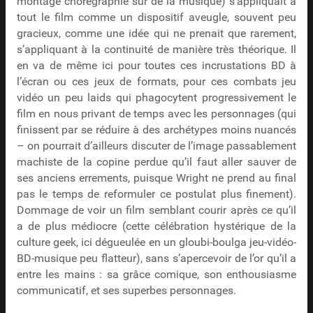
montage chorégraphié sur de la musique) s’appliquait à
tout le film comme un dispositif aveugle, souvent peu
gracieux, comme une idée qui ne prenait que rarement,
s’appliquant à la continuité de manière très théorique. Il
en va de même ici pour toutes ces incrustations BD à
l’écran ou ces jeux de formats, pour ces combats jeu
vidéo un peu laids qui phagocytent progressivement le
film en nous privant de temps avec les personnages (qui
finissent par se réduire à des archétypes moins nuancés
– on pourrait d’ailleurs discuter de l’image passablement
machiste de la copine perdue qu’il faut aller sauver de
ses anciens errements, puisque Wright ne prend au final
pas le temps de reformuler ce postulat plus finement).
Dommage de voir un film semblant courir après ce qu’il
a de plus médiocre (cette célébration hystérique de la
culture geek, ici dégueulée en un gloubi-boulga jeu-vidéo-
BD-musique peu flatteur), sans s’apercevoir de l’or qu’il a
entre les mains : sa grâce comique, son enthousiasme
communicatif, et ses superbes personnages.