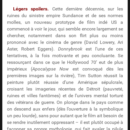
Légers spoilers.
Cette dernière décennie, sur les
ruines du sinistre empire Sundance et de ses normes
molles, un nouveau prototype de film indé US a
commencé à voir le jour, qui semble encore largement se
chercher, notamment dans son flirt plus ou moins
prononcé avec le cinéma de genre (David Lowery, Ari
Aster, Robert Eggers).
Donnybrook
est l’une de ces
tentatives, à la fois motivante et peu concluante. Se
ressourçant dans ce que le Hollywood 70’ eut de plus
impérieux (
Apocalypse Now
est convoqué dès les
premières images sur la rivière), Tim Sutton réussit la
peinture plutôt réussie d’une Amérique sépulcrale,
croisant les imageries récentes de Détroit (pauvreté,
ruines et villes fantômes) et de l’univers mental torturé
des vétérans de guerre. On plonge dans le pays comme
on descend aux enfers (dès l’ouverture à la symbolique
un peu lourde), sans pour autant que le film ait besoin de
se rendre inutilement oppressant – il est plutôt occupé à
façonner sa propre mythologie, qui fait avaler la pilule