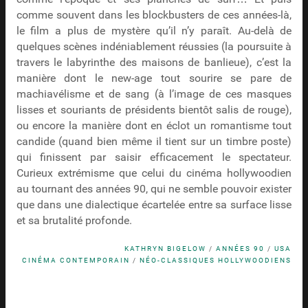
comme souvent dans les blockbusters de ces années-là,
le film a plus de mystère qu’il n’y paraît. Au-delà de
quelques scènes indéniablement réussies (la poursuite à
travers le labyrinthe des maisons de banlieue), c’est la
manière dont le new-age tout sourire se pare de
machiavélisme et de sang (à l’image de ces masques
lisses et souriants de présidents bientôt salis de rouge),
ou encore la manière dont en éclot un romantisme tout
candide (quand bien même il tient sur un timbre poste)
qui finissent par saisir efficacement le spectateur.
Curieux extrémisme que celui du cinéma hollywoodien
au tournant des années 90, qui ne semble pouvoir exister
que dans une dialectique écartelée entre sa surface lisse
et sa brutalité profonde.
KATHRYN BIGELOW
/
ANNÉES 90
/
USA
CINÉMA CONTEMPORAIN
/
NÉO-CLASSIQUES HOLLYWOODIENS