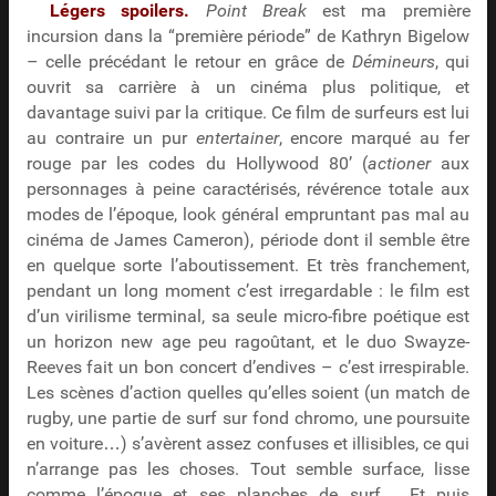
Légers spoilers.
Point Break
est ma première
incursion dans la “première période” de Kathryn Bigelow
– celle précédant le retour en grâce de
Démineurs
, qui
ouvrit sa carrière à un cinéma plus politique, et
davantage suivi par la critique. Ce film de surfeurs est lui
au contraire un pur
entertainer
, encore marqué au fer
rouge par les codes du Hollywood 80’ (
actioner
aux
personnages à peine caractérisés, révérence totale aux
modes de l’époque, look général empruntant pas mal au
cinéma de James Cameron), période dont il semble être
en quelque sorte l’aboutissement. Et très franchement,
pendant un long moment c’est irregardable : le film est
d’un virilisme terminal, sa seule micro-fibre poétique est
un horizon new age peu ragoûtant, et le duo Swayze-
Reeves fait un bon concert d’endives – c’est irrespirable.
Les scènes d’action quelles qu’elles soient (un match de
rugby, une partie de surf sur fond chromo, une poursuite
en voiture…) s’avèrent assez confuses et illisibles, ce qui
n’arrange pas les choses. Tout semble surface, lisse
comme l’époque et ses planches de surf… Et puis