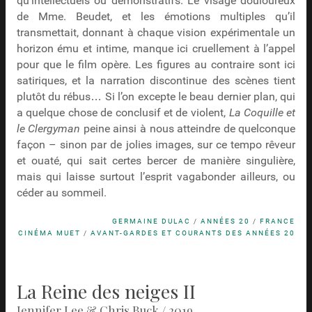
qu’intellectuels ou démonstratifs. Le visage douloureux
de Mme. Beudet, et les émotions multiples qu’il
transmettait, donnant à chaque vision expérimentale un
horizon ému et intime, manque ici cruellement à l’appel
pour que le film opère. Les figures au contraire sont ici
satiriques, et la narration discontinue des scènes tient
plutôt du rébus… Si l’on excepte le beau dernier plan, qui
a quelque chose de conclusif et de violent,
La Coquille et
le Clergyman
peine ainsi à nous atteindre de quelconque
façon – sinon par de jolies images, sur ce tempo rêveur
et ouaté, qui sait certes bercer de manière singulière,
mais qui laisse surtout l’esprit vagabonder ailleurs, ou
céder au sommeil.
GERMAINE DULAC
/
ANNÉES 20
/
FRANCE
CINÉMA MUET
/
AVANT-GARDES ET COURANTS DES ANNÉES 20
La Reine des neiges II
Jennifer Lee & Chris Buck / 2019