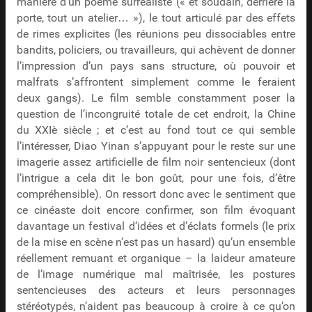
manière d’un poème surréaliste (« et soudain, derrière la
porte, tout un atelier… »), le tout articulé par des effets
de rimes explicites (les réunions peu dissociables entre
bandits, policiers, ou travailleurs, qui achèvent de donner
l’impression d’un pays sans structure, où pouvoir et
malfrats s’affrontent simplement comme le feraient
deux gangs). Le film semble constamment poser la
question de l’incongruité totale de cet endroit, la Chine
du XXIè siècle ; et c’est au fond tout ce qui semble
l’intéresser, Diao Yinan s’appuyant pour le reste sur une
imagerie assez artificielle de film noir sentencieux (dont
l’intrigue a cela dit le bon goût, pour une fois, d’être
compréhensible). On ressort donc avec le sentiment que
ce cinéaste doit encore confirmer, son film évoquant
davantage un festival d’idées et d’éclats formels (le prix
de la mise en scène n’est pas un hasard) qu’un ensemble
réellement remuant et organique – la laideur amateure
de l’image numérique mal maîtrisée, les postures
sentencieuses des acteurs et leurs personnages
stéréotypés, n’aident pas beaucoup à croire à ce qu’on