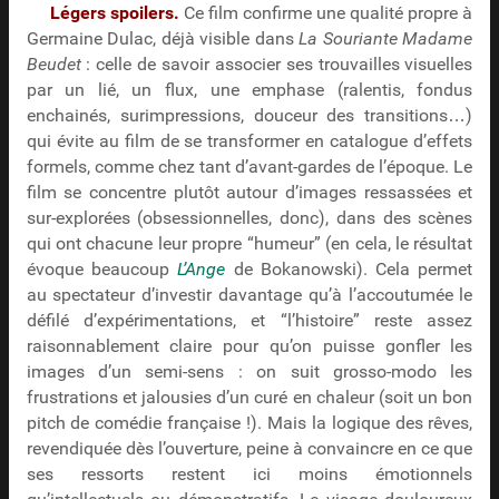
Légers spoilers.
Ce film confirme une qualité propre à
Germaine Dulac, déjà visible dans
La Souriante Madame
Beudet
: celle de savoir associer ses trouvailles visuelles
par un lié, un flux, une emphase (ralentis, fondus
enchainés, surimpressions, douceur des transitions…)
qui évite au film de se transformer en catalogue d’effets
formels, comme chez tant d’avant-gardes de l’époque. Le
film se concentre plutôt autour d’images ressassées et
sur-explorées (obsessionnelles, donc), dans des scènes
qui ont chacune leur propre “humeur” (en cela, le résultat
évoque beaucoup
L’Ange
de Bokanowski). Cela permet
au spectateur d’investir davantage qu’à l’accoutumée le
défilé d’expérimentations, et “l’histoire” reste assez
raisonnablement claire pour qu’on puisse gonfler les
images d’un semi-sens : on suit grosso-modo les
frustrations et jalousies d’un curé en chaleur (soit un bon
pitch de comédie française !). Mais la logique des rêves,
revendiquée dès l’ouverture, peine à convaincre en ce que
ses ressorts restent ici moins émotionnels