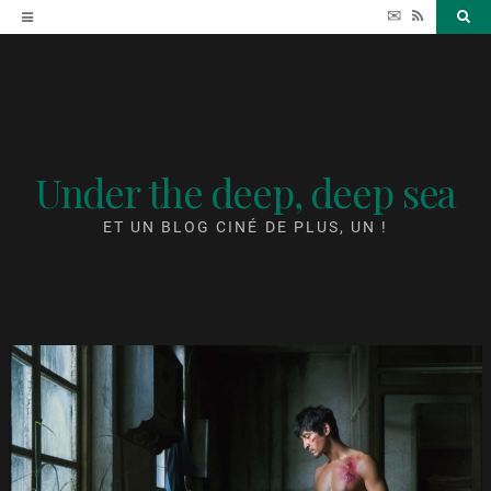
Accéder
✉
RSS
Sea
au
contenu
Under the deep, deep sea
ET UN BLOG CINÉ DE PLUS, UN !