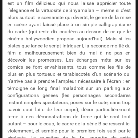
est un film délicieux qui nous laisse apprécier toute
l’élégance et la virtuosité de Shyamalan – même si c’est
alors surtout le scénariste qui divertit, le génie de la mise
en scène ayant laissé place à un simple calligraphisme
du cadre (qui reste dix coudées au-dessus de ce que le
cinéma hollywoodien propose aujourd’hui). Mais si les
pistes que lance le script intriguent, la seconde moitié du
film a malheureusement bien du mal à ne pas en
décevoir les promesses. Les échanges méta sur les
comics se font envahissants, tous comme les fils de
plus en plus tortueux et tarabiscotés d’un scénario qui
n’arrive pas à prendre l’ampleur nécessaire à l’écran : en
témoigne ce long final maladroit sur un parking aux
configurations gênées (les personnages secondaires
restant simples spectateurs, posés sur le côté, sans trop
savoir quoi faire de leur corps), décor particulièrement
terne à des démonstrations de force qui le sont tout
autant – pour le coup, le cadre de la série B se ressent ici
violemment, et semble pour la première fois subi par le
cinéaste. La question de la foi, marotte de cette