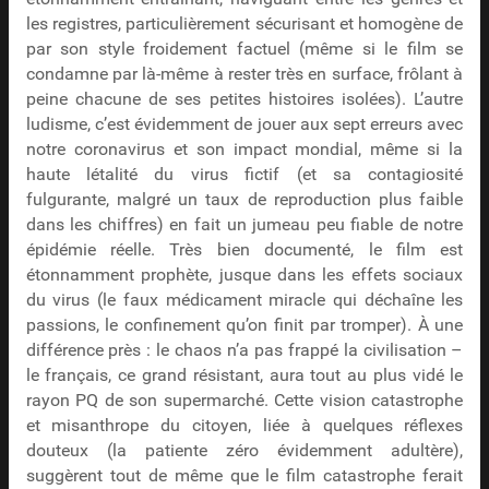
les registres, particulièrement sécurisant et homogène de
par son style froidement factuel (même si le film se
condamne par là-même à rester très en surface, frôlant à
peine chacune de ses petites histoires isolées). L’autre
ludisme, c’est évidemment de jouer aux sept erreurs avec
notre coronavirus et son impact mondial, même si la
haute létalité du virus fictif (et sa contagiosité
fulgurante, malgré un taux de reproduction plus faible
dans les chiffres) en fait un jumeau peu fiable de notre
épidémie réelle. Très bien documenté, le film est
étonnamment prophète, jusque dans les effets sociaux
du virus (le faux médicament miracle qui déchaîne les
passions, le confinement qu’on finit par tromper). À une
différence près : le chaos n’a pas frappé la civilisation –
le français, ce grand résistant, aura tout au plus vidé le
rayon PQ de son supermarché. Cette vision catastrophe
et misanthrope du citoyen, liée à quelques réflexes
douteux (la patiente zéro évidemment adultère),
suggèrent tout de même que le film catastrophe ferait