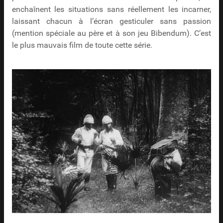
enchaînent les situations sans réellement les incarner,
laissant chacun à l’écran gesticuler sans passion
(mention spéciale au père et à son jeu Bibendum). C’est
le plus mauvais film de toute cette série.