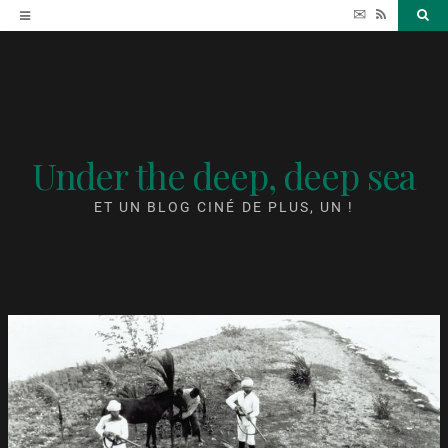
Accéder
✉
RSS
Sea
au
contenu
Under the deep, deep sea
ET UN BLOG CINÉ DE PLUS, UN !