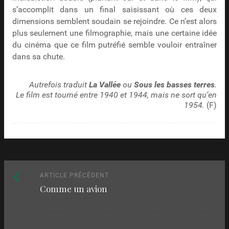
s’accomplit dans un final saisissant où ces deux
dimensions semblent soudain se rejoindre. Ce n’est alors
plus seulement une filmographie, mais une certaine idée
du cinéma que ce film putréfié semble vouloir entraîner
dans sa chute.
Autrefois traduit
La Vallée
ou
Sous les basses terres
.
Le film est tourné entre 1940 et 1944, mais ne sort qu’en
1954.
(F)
Naviguez
Article
ARTICLE PRÉCÉDENT
Comme un avion
précédent
parmi
:
les