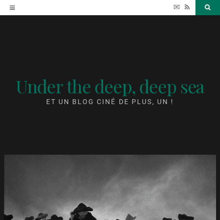
Accéder
✉
RSS
Sea
au
contenu
Under the deep, deep sea
ET UN BLOG CINÉ DE PLUS, UN !