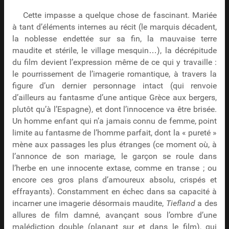
Cette impasse a quelque chose de fascinant. Mariée
à tant d’éléments internes au récit (le marquis décadent,
la noblesse endettée sur sa fin, la mauvaise terre
maudite et stérile, le village mesquin…), la décrépitude
du film devient l’expression même de ce qui y travaille :
le pourrissement de l’imagerie romantique, à travers la
figure d’un dernier personnage intact (qui renvoie
d’ailleurs au fantasme d’une antique Grèce aux bergers,
plutôt qu’à l’Espagne), et dont l’innocence va être brisée.
Un homme enfant qui n’a jamais connu de femme, point
limite au fantasme de l’homme parfait, dont la « pureté »
mène aux passages les plus étranges (ce moment où, à
l’annonce de son mariage, le garçon se roule dans
l’herbe en une innocente extase, comme en transe ; ou
encore ces gros plans d’amoureux absolu, crispés et
effrayants). Constamment en échec dans sa capacité à
incarner une imagerie désormais maudite,
Tiefland
a des
allures de film damné, avançant sous l’ombre d’une
malédiction double (planant sur et dans le film), qui