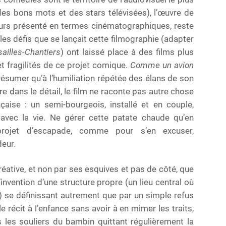
 des bons mots et des stars télévisées), l’œuvre de
ours présenté en termes cinématographiques, reste
les défis que se lançait cette filmographie (adapter
sailles-Chantiers
) ont laissé place à des films plus
et fragilités de ce projet comique.
Comme un avion
ésumer qu’à l’humiliation répétée des élans de son
tre dans le détail, le film ne raconte pas autre chose
çaise : un semi-bourgeois, installé et en couple,
 avec la vie. Ne gérer cette patate chaude qu’en
e projet d’escapade, comme pour s’en excuser,
deur.
éative, et non par ses esquives et pas de côté, que
’invention d’une structure propre (un lieu central où
se définissant autrement que par un simple refus
le récit à l’enfance sans avoir à en mimer les traits,
les souliers du bambin quittant régulièrement la