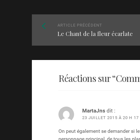
Naviguez
Article
ARTICLE PRÉCÉDENT
parmi
Le Chant de la fleur écarlate
précédent
:
les
articles
Réactions sur “
Comme
MartaJns
dit :
23 JUILLET 2015 À 20 H 17
On peut également se demander si le 
personnage principal, de tous les plan