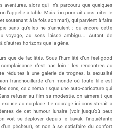
 aventures, alors qu’il n’a parcouru que quelques
on l’appelle à table. Mais l’on pourrait aussi citer le
 soutenant à la fois son mari), qui parvient à faire
topie sans qu’elles ne s’annulent ; ou encore cette
 du voyage, au sens laissé ambigu… Autant de
 à d’autres horizons que la gêne.
urs que de facilités. Sous l’humilité d’un feel-good
 complaisance n’est pas loin : les rencontres au
e réduites à une galerie de trognes, la sexualité
ision franchouillarde d’un monde où toute fille est
des sens, ce cinéma risque une auto-caricature qui
ans refuser au film sa modestie, on aimerait que
e excuse au surplace. Le courage ici consisterait à
dentes de cet humour lunaire (voir jusqu’où peut
n voit se déployer depuis le kayak, l’inquiétante
 d’un pêcheur), et non à se satisfaire du confort