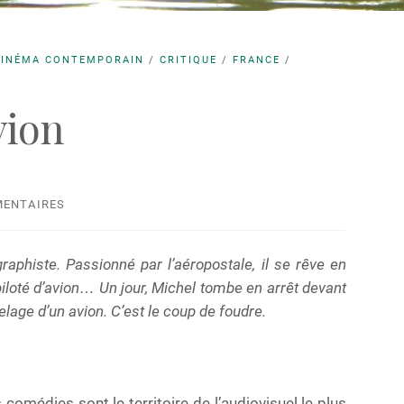
CINÉMA CONTEMPORAIN
/
CRITIQUE
/
FRANCE
/
ion
MENTAIRES
graphiste. Passionné par l’aéropostale, il se rêve en
iloté d’avion… Un jour, Michel tombe en arrêt devant
selage d’un avion. C’est le coup de foudre.
comédies sont le territoire de l’audiovisuel le plus