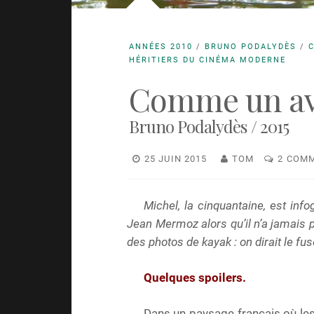
ANNÉES 2010
/
BRUNO PODALYDÈS
/
HÉRITIERS DU CINÉMA MODERNE
Comme un av
Bruno Podalydès / 2015
25 JUIN 2015
TOM
2 COM
Michel, la cinquantaine, est info
Jean Mermoz alors qu’il n’a jamais p
des photos de kayak : on dirait le fu
Quelques spoilers.
Dans un paysage français où les 