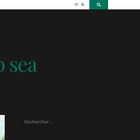
✉
RSS
Search
p sea
Rechercher :