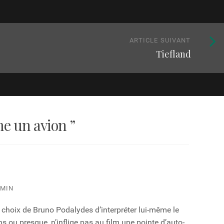
Article
ARTICLE SUIVANT
Tiefland
suivan
:
 un avion
”
 MIN
choix de Bruno Podalydes d’interpréter lui-même le
s ou presque, n’inflige pas au film une pointe d’auto-