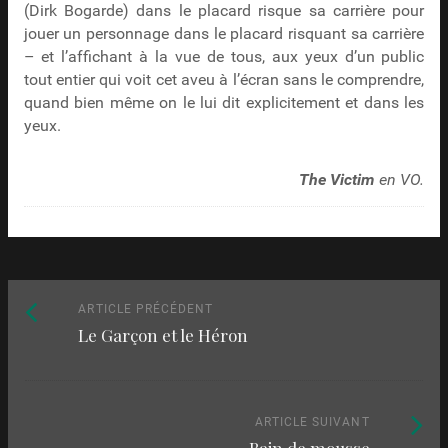
(Dirk Bogarde) dans le placard risque sa carrière pour
jouer un personnage dans le placard risquant sa carrière
– et l’affichant à la vue de tous, aux yeux d’un public
tout entier qui voit cet aveu à l’écran sans le comprendre,
quand bien même on le lui dit explicitement et dans les
yeux.
The Victim
en VO.
Naviguez
Article
ARTICLE PRÉCÉDENT
Le Garçon et le Héron
précédent
parmi
:
les
articles
Article
ARTICLE SUIVANT
Bain de mousse
suivant