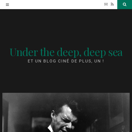
Accéder
✉
RSS
Sea
au
contenu
Under the deep, deep sea
ET UN BLOG CINÉ DE PLUS, UN !