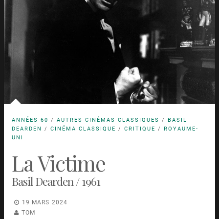
ANNÉES 60
/
AUTRES CINÉMAS CLASSIQUES
/
BASIL
DEARDEN
/
CINÉMA CLASSIQUE
/
CRITIQUE
/
ROYAUME-
UNI
La Victime
Basil Dearden / 1961
19 MARS 2024
TOM