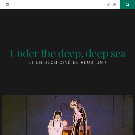
Accéder
✉
RSS
Sea
au
contenu
Under the deep, deep sea
ET UN BLOG CINÉ DE PLUS, UN !