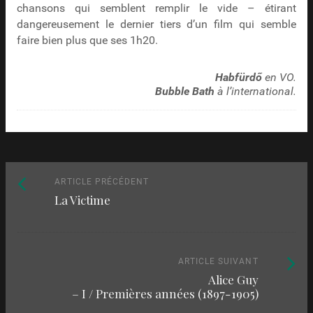
chansons qui semblent remplir le vide – étirant
dangereusement le dernier tiers d’un film qui semble
faire bien plus que ses 1h20.
Habfürdő
en VO.
Bubble Bath
à l’international.
Naviguez
Article
ARTICLE PRÉCÉDENT
La Victime
précédent
parmi
:
les
articles
Article
ARTICLE SUIVANT
Alice Guy
suivant
– I / Premières années (1897-1905)
: