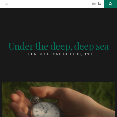
Accéder
✉
RSS
Sea
au
contenu
Under the deep, deep sea
ET UN BLOG CINÉ DE PLUS, UN !