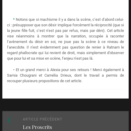
²
Notons que si machisme il y a dans la scène, c’est d’abord celui-
ci : présupposer que son désir implique forcément la réciprocité (que si
la jeune fille fuit, c’est n’est pas par refus, mais par déni). Cet article
vise néanmoins à montrer que la narration, occupée à raconter
l’avènement du désir en soi, ne joue pas la scène à ce niveau de
l’anecdote. Il n’est évidemment pas question de renier à Ratnam le
regard phallocrate qui lui revient de droit, mais simplement d’observer
que pour lui et sa mise en scène, l’enjeu n’est pas là.
• Et un grand merci à Alexia pour ses retours ! Merci également à
Samia Chougrani et Camélia Drieux, dont le travail a permis de
recouper plusieurs propositions de cet article.
Naviguez
Article
ARTICLE PRÉCÉDENT
Les Proscrits
précédent