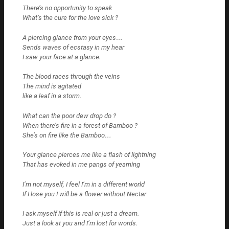
There’s no opportunity to speak
What’s the cure for the love sick ?
A piercing glance from your eyes…
Sends waves of ecstasy in my hear
I saw your face at a glance.
The blood races through the veins
The mind is agitated
like a leaf in a storm.
What can the poor dew drop do ?
When there’s fire in a forest of Bamboo ?
She’s on fire like the Bamboo…
Your glance pierces me like a flash of lightning
That has evoked in me pangs of yearning
I’m not myself, I feel I’m in a different world
If I lose you I will be a flower without Nectar
I ask myself if this is real or just a dream.
Just a look at you and I’m lost for words.