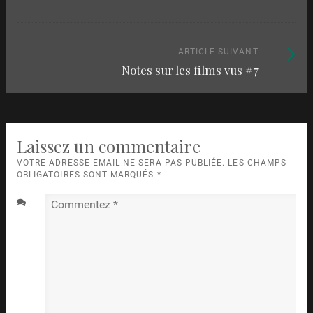
parmi
:
les
articles
Article
ARTICLE SUIVANT
Notes sur les films vus
#7
suivant
:
Laissez un commentaire
VOTRE ADRESSE EMAIL NE SERA PAS PUBLIÉE. LES CHAMPS
OBLIGATOIRES SONT MARQUÉS
*
Commentez
*