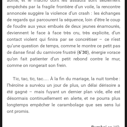
abrite, et le macho dont les assauts sont seulement
empêchés par la fragile frontière d’un voile, la rencontre
annoncée suggère la violence d’un crash : les échanges
de regards qui parcourent la séquence, loin d’être le coup
de foudre aux yeux embués de deux jeunes énamourés,
deviennent le face à face très cru, très explicite, d’un
contact violent qui finira par se concrétiser – ce n’est
qu’une question de temps, comme le montre ce petit pas
de danse final du carnivore frustré (
6’30
), énergie vorace
qu’on fait patienter d’un petit rebond contre le mur,
comme on rongerait son frein.
Tic, tac, tic, tac…. À la fin du mariage, la nuit tombe :
l’héroïne a survécu un jour de plus, un délai dérisoire a
été gagné – mais fuyant un dernier plan vide, elle est
désormais continuellement en alerte, et ne pourra plus
longtemps empêcher le carambolage que ses sens lui
ont promis.