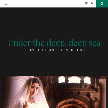
Accéder
✉
RSS
Sea
au
contenu
Under the deep, deep sea
ET UN BLOG CINÉ DE PLUS, UN !