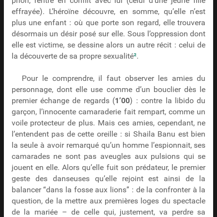
priori, rentre en conflit avec lui (celui d’une jeune fille
effrayée). L’héroïne découvre, en somme, qu’elle n’est
plus une enfant : où que porte son regard, elle trouvera
désormais un désir posé sur elle. Sous l’oppression dont
elle est victime, se dessine alors un autre récit : celui de
la découverte de sa propre sexualité
²
.
Pour le comprendre, il faut observer les amies du
personnage, dont elle use comme d’un bouclier dès le
premier échange de regards (
1’00
) : contre la libido du
garçon, l’innocente camaraderie fait rempart, comme un
voile protecteur de plus. Mais ces amies, cependant, ne
l’entendent pas de cette oreille : si Shaila Banu est bien
la seule à avoir remarqué qu’un homme l’espionnait, ses
camarades ne sont pas aveugles aux pulsions qui se
jouent en elle. Alors qu’elle fuit son prédateur, le premier
geste des danseuses qu’elle rejoint est ainsi de la
balancer “dans la fosse aux lions” : de la confronter à la
question, de la mettre aux premières loges du spectacle
de la mariée – de celle qui, justement, va perdre sa