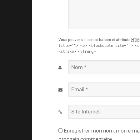
Vous pouvez utiliser les balises et attributs
HTM
title=""> <b> <blockquote cite=""> <c
<strike> <strong>
Nom
*
Email
*
Site
Internet
Enregistrer mon nom, mon e-mail
prochain commentaire.