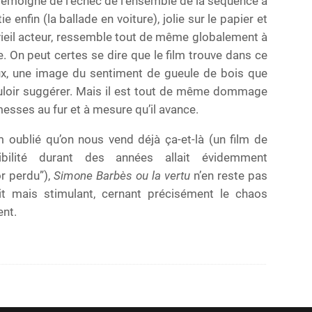
 témoigne de l’échec de l’ensemble de la séquence à
e enfin (la ballade en voiture), jolie sur le papier et
vieil acteur, ressemble tout de même globalement à
. On peut certes se dire que le film trouve dans ce
ux, une image du sentiment de gueule de bois que
uloir suggérer. Mais il est tout de même dommage
omesses au fur et à mesure qu’il avance.
lm oublié qu’on nous vend déjà ça-et-là (un film de
sibilité durant des années allait évidemment
r perdu”),
Simone Barbès ou la vertu
n’en reste pas
ait mais stimulant, cernant précisément le chaos
ent.