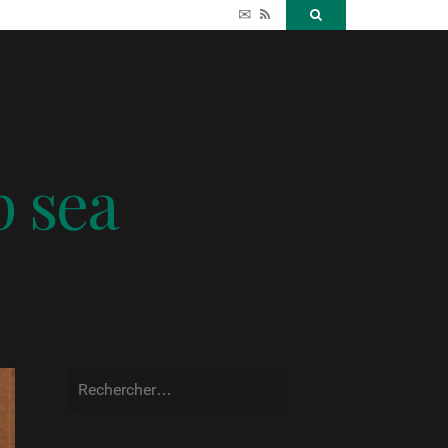
✉
RSS
Search
p sea
Rechercher :