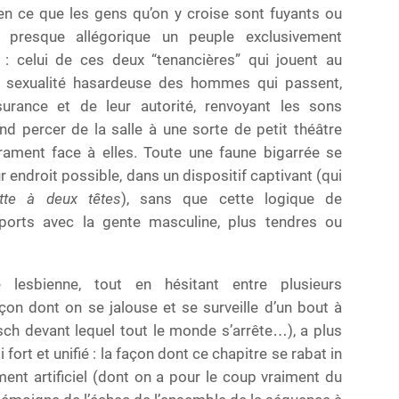
n ce que les gens qu’on y croise sont fuyants ou
e presque allégorique un peuple exclusivement
celui de ces deux “tenancières” qui jouent au
sexualité hasardeuse des hommes qui passent,
surance et de leur autorité, renvoyant les sons
d percer de la salle à une sorte de petit théâtre
rament face à elles. Toute une faune bigarrée se
ur endroit possible, dans un dispositif captivant (qui
tte à deux têtes
), sans que cette logique de
pports avec la gente masculine, plus tendres ou
lesbienne, tout en hésitant entre plusieurs
açon dont on se jalouse et se surveille d’un bout à
itsch devant lequel tout le monde s’arrête…), a plus
 fort et unifié : la façon dont ce chapitre se rabat in
ent artificiel (dont on a pour le coup vraiment du