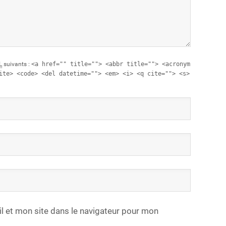
L
suivants :
<a href="" title=""> <abbr title=""> <acronym
ite> <code> <del datetime=""> <em> <i> <q cite=""> <s>
 et mon site dans le navigateur pour mon