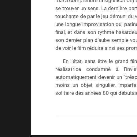
mal à comprendre la signification)
se trouver un sens. La dernière parti
touchante de par le jeu démuni du 
une longue improvisation qui patine
final, et dans son rythme hasarde
son dernier plan d’aube semble vo
de voir le film réduire ainsi ses pr
En l’état, sans être le grand fi
réalisatrice condamné à l’invi
automatiquement devenir un “tréso
moins un objet singulier, imparf
solitaire des années 80 qui débutai