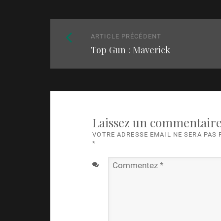
Naviguez
Article
ARTICLE PRÉCÉDENT
parmi
Top Gun : Maverick
précédent
:
les
articles
Laissez un commentair
VOTRE ADRESSE EMAIL NE SERA PAS
*
Commentez
*