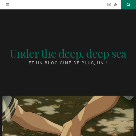
Accéder
✉
RSS
Sea
au
contenu
Under the deep, deep sea
ET UN BLOG CINÉ DE PLUS, UN !