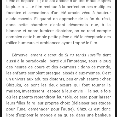
tiède et dépitée » ; « le sol apaisé d’un toit mouillé après
la pluie »… Le film restitue à la perfection ces multiples
facettes et sensations d’un été urbain vécu à hauteur
d’adolescents. Et quand on approche de la fin du récit,
dans cette chambre d’enfant désormais nue, à la
blanche et sobre lumière d’octobre, on se rend compte
combien cette humble petite pièce a été le réceptacle des
milles humeurs et ambiances ayant frappé le film.
L’émerveillement discret de
Si tu tends l’oreille
tient
aussi à la paradoxale liberté qui l’imprègne, sous le joug
des heures de cours et des examens : dans ce monde,
les enfants semblent presque laissés à eux-mêmes. C’est
un univers aux adultes distants, peu envahissants : chez
Shizuku, ce sont les deux sœurs qui font tourner la
maison, investissant l’espace à leur envie – la seule fois
où les parents reprendront leur rôle, ce sera pour laisser
leurs filles faire leur propres choix (délaisser ses études
pour l’une, déménager pour l’autre). Shizuku est donc
libre d’explorer le monde à sa guise, dans une banlieue