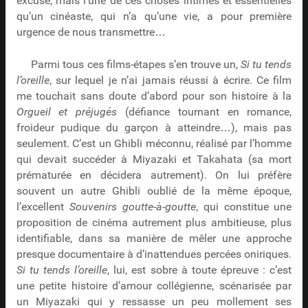
excuse, mais l’une de ces choses intimes et essentielles
qu’un cinéaste, qui n’a qu’une vie, a pour première
urgence de nous transmettre…
Parmi tous ces films-étapes s’en trouve un,
Si tu tends
l’oreille
, sur lequel je n’ai jamais réussi à écrire. Ce film
me touchait sans doute d’abord pour son histoire à la
Orgueil et préjugés
(défiance tournant en romance,
froideur pudique du garçon à atteindre…), mais pas
seulement. C’est un Ghibli méconnu, réalisé par l’homme
qui devait succéder à Miyazaki et Takahata (sa mort
prématurée en décidera autrement). On lui préfère
souvent un autre Ghibli oublié de la même époque,
l’excellent
Souvenirs goutte-à-goutte
, qui constitue une
proposition de cinéma autrement plus ambitieuse, plus
identifiable, dans sa manière de mêler une approche
presque documentaire à d’inattendues percées oniriques.
Si tu tends l’oreille
, lui, est sobre à toute épreuve : c’est
une petite histoire d’amour collégienne, scénarisée par
un Miyazaki qui y ressasse un peu mollement ses