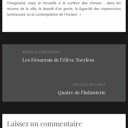
l’imaginaire, mais le recueille à la surface des choses : dans les
recoins de la ville, la beauté d’un geste, la fugacité des impressions
lumineuses ou la contemplation de l’instant. »
Naviguez
Article
ARTICLE PRÉCÉDENT
Les Désarrois de l’élève Toerless
précédent
parmi
:
les
articles
Article
ARTICLE SUIVANT
Quatre de l’infanterie
suivant
:
Laissez un commentaire