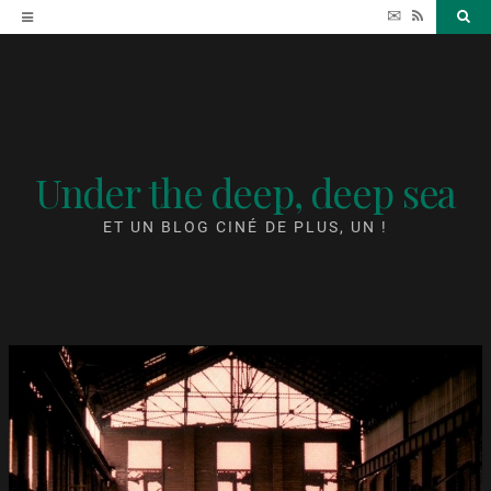
Accéder
✉
RSS
Sea
au
contenu
Under the deep, deep sea
ET UN BLOG CINÉ DE PLUS, UN !