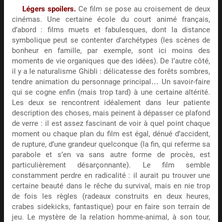
Légers spoilers.
Ce film se pose au croisement de deux
cinémas. Une certaine école du court animé français,
d’abord : films muets et fabulesques, dont la distance
symbolique peut se contenter d’archétypes (les scènes de
bonheur en famille, par exemple, sont ici moins des
moments de vie organiques que des idées). De l’autre côté,
il y a le naturalisme Ghibli : délicatesse des forêts sombres,
tendre animation du personnage principal… Un savoir-faire
qui se cogne enfin (mais trop tard) à une certaine altérité.
Les deux se rencontrent idéalement dans leur patiente
description des choses, mais peinent à dépasser ce plafond
de verre : il est assez fascinant de voir à quel point chaque
moment ou chaque plan du film est égal, dénué d’accident,
de rupture, d’une grandeur quelconque (la fin, qui referme sa
parabole et s’en va sans autre forme de procès, est
particulièrement désarçonnante). Le film semble
constamment perdre en radicalité : il aurait pu trouver une
certaine beauté dans le rêche du survival, mais en nie trop
de fois les règles (radeaux construits en deux heures,
crabes sidekicks, fantastique) pour en faire son terrain de
jeu. Le mystère de la relation homme-animal, à son tour,