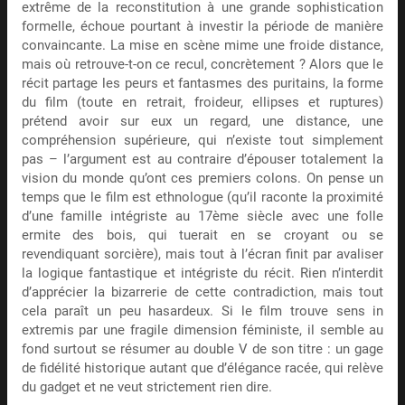
extrême de la reconstitution à une grande sophistication
formelle, échoue pourtant à investir la période de manière
convaincante. La mise en scène mime une froide distance,
mais où retrouve-t-on ce recul, concrètement ? Alors que le
récit partage les peurs et fantasmes des puritains, la forme
du film (toute en retrait, froideur, ellipses et ruptures)
prétend avoir sur eux un regard, une distance, une
compréhension supérieure, qui n’existe tout simplement
pas – l’argument est au contraire d’épouser totalement la
vision du monde qu’ont ces premiers colons. On pense un
temps que le film est ethnologue (qu’il raconte la proximité
d’une famille intégriste au 17ème siècle avec une folle
ermite des bois, qui tuerait en se croyant ou se
revendiquant sorcière), mais tout à l’écran finit par avaliser
la logique fantastique et intégriste du récit. Rien n’interdit
d’apprécier la bizarrerie de cette contradiction, mais tout
cela paraît un peu hasardeux. Si le film trouve sens in
extremis par une fragile dimension féministe, il semble au
fond surtout se résumer au double V de son titre : un gage
de fidélité historique autant que d’élégance racée, qui relève
du gadget et ne veut strictement rien dire.