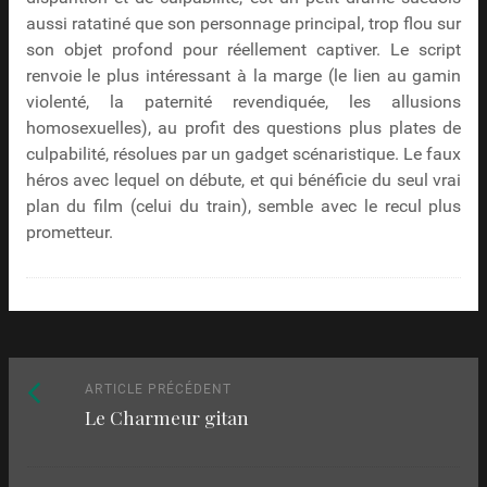
aussi ratatiné que son personnage principal, trop flou sur
son objet profond pour réellement captiver. Le script
renvoie le plus intéressant à la marge (le lien au gamin
violenté, la paternité revendiquée, les allusions
homosexuelles), au profit des questions plus plates de
culpabilité, résolues par un gadget scénaristique. Le faux
héros avec lequel on débute, et qui bénéficie du seul vrai
plan du film (celui du train), semble avec le recul plus
prometteur.
Naviguez
Article
ARTICLE PRÉCÉDENT
Le Charmeur gitan
précédent
parmi
:
les