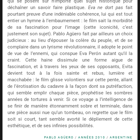
qui se posent sur n’importe quel sujet historique pour
déchaîner un savoir faire plastique.
Eva ne dort pas
fait
pourtant preuve d’une indéniable cohérence, lui qui est tout
entier un hymne à l’embaumement : le film sait la morbidité
de sa fascination pour l’image (cette iconicité, c’est
justement son sujet). Pablo Agüero fait par ailleurs un choix
judicieux : au lieu d’épouser la colère du peuple, et de se
complaire dans un lyrisme révolutionnaire, il adopte le point
de vue de l’ennemi, qui conspue Eva Perón autant qu’il la
craint. Cette haine dissimule une forme aigue de
fascination, et à travers les yeux de ses opposants, Evita
devient tout à la fois sainte et rebus, lumière et
macchabée : le film glisse volontiers sur cette pente, allant
de l’érotisation du cadavre à la façon dont sa putréfaction,
qui semble emplir chaque pièce, prophétise les sombres
années de tortures à venir. Si ce voyage a l’intelligence de
se finir de manière étonnamment sobre et terminale, dans
une pièce aussi nue qu’un tombeau, on regrette que le film
soit si court, tant semble avorté le dépliement de cette
esthétique, et de ses infinies possibilités.
PABLO AGÜERO
/
ANNÉES 2010
/
ARGENTINE