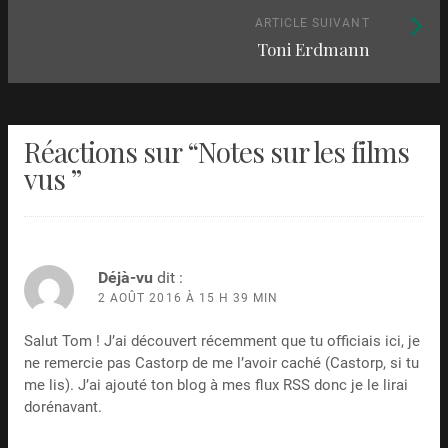
articles
Article
ARTICLE SUIVANT
Toni Erdmann
suivant
:
Réactions sur “
Notes sur les films
vus
”
Déjà-vu
dit :
2 AOÛT 2016 À 15 H 39 MIN
Salut Tom ! J’ai découvert récemment que tu officiais ici, je
ne remercie pas Castorp de me l’avoir caché (Castorp, si tu
me lis). J’ai ajouté ton blog à mes flux RSS donc je le lirai
dorénavant.