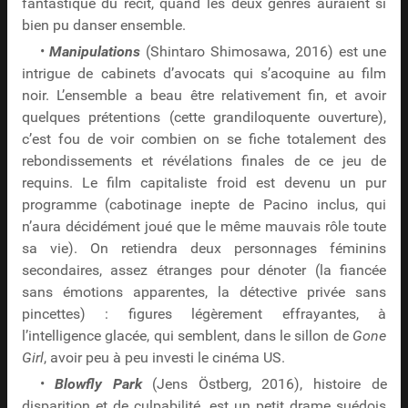
fantastique du récit, quand les deux genres auraient si
bien pu danser ensemble.
•
Manipulations
(Shintaro Shimosawa, 2016) est une
intrigue de cabinets d’avocats qui s’acoquine au film
noir. L’ensemble a beau être relativement fin, et avoir
quelques prétentions (cette grandiloquente ouverture),
c’est fou de voir combien on se fiche totalement des
rebondissements et révélations finales de ce jeu de
requins. Le film capitaliste froid est devenu un pur
programme (cabotinage inepte de Pacino inclus, qui
n’aura décidément joué que le même mauvais rôle toute
sa vie). On retiendra deux personnages féminins
secondaires, assez étranges pour dénoter (la fiancée
sans émotions apparentes, la détective privée sans
pincettes) : figures légèrement effrayantes, à
l’intelligence glacée, qui semblent, dans le sillon de
Gone
Girl
, avoir peu à peu investi le cinéma US.
•
Blowfly Park
(Jens Östberg, 2016), histoire de
disparition et de culpabilité, est un petit drame suédois