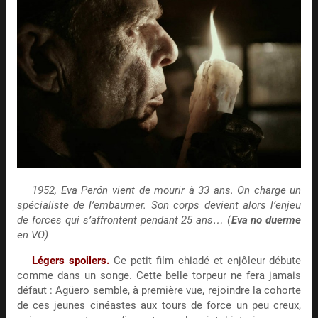
1952, Eva Perón vient de mourir à 33 ans. On charge un
spécialiste de l’embaumer. Son corps devient alors l’enjeu
de forces qui s’affrontent pendant 25 ans… (
Eva no duerme
en VO)
Légers spoilers.
Ce petit film chiadé et enjôleur débute
comme dans un songe. Cette belle torpeur ne fera jamais
défaut : Agüero semble, à première vue, rejoindre la cohorte
de ces jeunes cinéastes aux tours de force un peu creux,