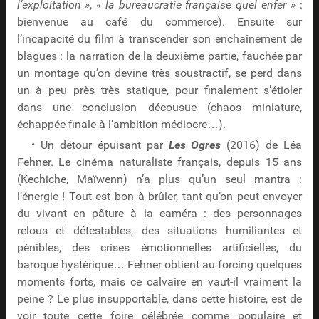
l’exploitation »
,
« la bureaucratie française quel enfer »
:
bienvenue au café du commerce). Ensuite sur
l’incapacité du film à transcender son enchaînement de
blagues : la narration de la deuxième partie, fauchée par
un montage qu’on devine très soustractif, se perd dans
un à peu près très statique, pour finalement s’étioler
dans une conclusion décousue (chaos miniature,
échappée finale à l’ambition médiocre…).
• Un détour épuisant par
Les Ogres
(2016) de Léa
Fehner. Le cinéma naturaliste français, depuis 15 ans
(Kechiche, Maïwenn) n’a plus qu’un seul mantra :
l’énergie ! Tout est bon à brûler, tant qu’on peut envoyer
du vivant en pâture à la caméra : des personnages
relous et détestables, des situations humiliantes et
pénibles, des crises émotionnelles artificielles, du
baroque hystérique… Fehner obtient au forcing quelques
moments forts, mais ce calvaire en vaut-il vraiment la
peine ? Le plus insupportable, dans cette histoire, est de
voir toute cette foire célébrée comme populaire et