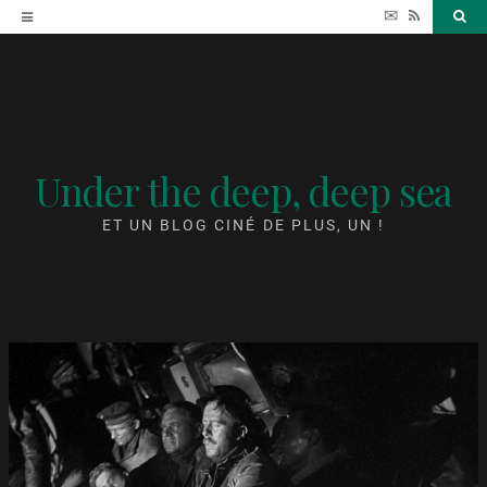
Accéder
✉
RSS
Sea
au
contenu
Under the deep, deep sea
ET UN BLOG CINÉ DE PLUS, UN !