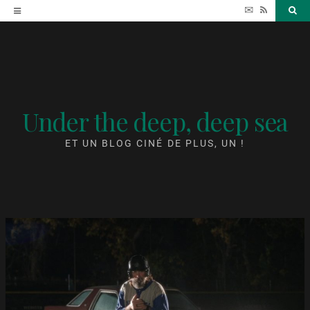
Accéder
✉
RSS
Sea
au
contenu
Under the deep, deep sea
ET UN BLOG CINÉ DE PLUS, UN !