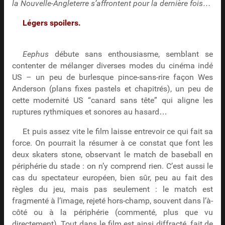
la Nouvelle-Angleterre s’affrontent pour la dernière fois…
Légers spoilers.
Eephus
débute sans enthousiasme, semblant se
contenter de mélanger diverses modes du cinéma indé
US – un peu de burlesque pince-sans-rire façon Wes
Anderson (plans fixes pastels et chapitrés), un peu de
cette modernité US “canard sans tête” qui aligne les
ruptures rythmiques et sonores au hasard…
Et puis assez vite le film laisse entrevoir ce qui fait sa
force. On pourrait la résumer à ce constat que font les
deux skaters stone, observant le match de baseball en
périphérie du stade : on n’y comprend rien. C’est aussi le
cas du spectateur européen, bien sûr, peu au fait des
règles du jeu, mais pas seulement : le match est
fragmenté à l’image, rejeté hors-champ, souvent dans l’à-
côté ou à la périphérie (commenté, plus que vu
directement). Tout dans le film est ainsi diffracté, fait de