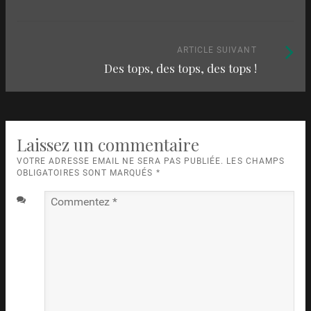
parmi
:
les
articles
Article
ARTICLE SUIVANT
Des tops, des tops, des tops !
suivant
:
Laissez un commentaire
VOTRE ADRESSE EMAIL NE SERA PAS PUBLIÉE. LES CHAMPS
OBLIGATOIRES SONT MARQUÉS
*
Commentez
*