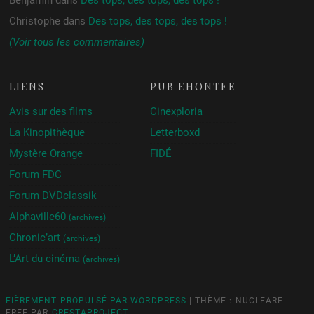
Benjamin
dans
Des tops, des tops, des tops !
Christophe
dans
Des tops, des tops, des tops !
(Voir tous les commentaires)
LIENS
PUB ÉHONTÉE
Avis sur des films
Cinexploria
La Kinopithèque
Letterboxd
Mystère Orange
FIDÉ
Forum FDC
Forum DVDclassik
Alphaville60
(archives)
Chronic’art
(archives)
L’Art du cinéma
(archives)
FIÈREMENT PROPULSÉ PAR WORDPRESS
|
THÈME : NUCLEARE
FREE PAR
CRESTAPROJECT
.