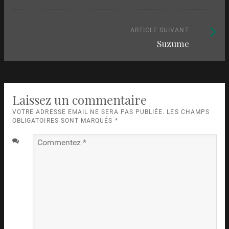
les
articles
Article
ARTICLE SUIVANT
Suzume
suivant
:
Laissez un commentaire
VOTRE ADRESSE EMAIL NE SERA PAS PUBLIÉE. LES CHAMPS
OBLIGATOIRES SONT MARQUÉS
*
Commentez
*