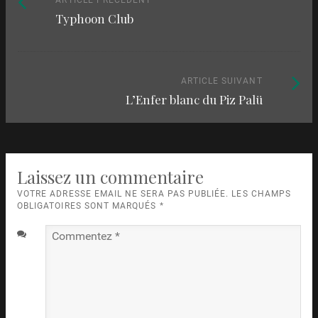
Naviguez
ARTICLE PRÉCÉDENT
Typhoon Club
précédent
parmi
:
les
articles
Article
ARTICLE SUIVANT
L’Enfer blanc du Piz Palü
suivant
:
Laissez un commentaire
VOTRE ADRESSE EMAIL NE SERA PAS PUBLIÉE. LES CHAMPS
OBLIGATOIRES SONT MARQUÉS
*
Commentez
*