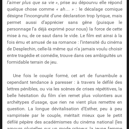
l’aimer plus que sa vie »
, prise au dépourvu elle répond
quelque chose comme
« ah… »
: le décalage comique
désigne l’incongruité d’une déclaration trop lyrique, mais
permet aussi d’apprécier sans gêne (puisque le
personnage l’a déjà exprimé pour nous) la force de cette
mise à nu, de ce saut dans le vide. Le film est ainsi à la
fois ému et amusé de sa romance : l’intensité du cinéma
de Desplechin, celle-là même qui n’a jamais voulu choisir
entre tragédie et comédie, trouve dans ces ambiguïtés un
formidable terrain de jeu.
Une fois le couple formé, cet art de funambule a
cependant tendance à paresser : à travers le défilé des
lettres pénibles, ou via les scènes de crises répétitives, la
belle hésitation du film s’en remet plus volontiers aux
archétypes d’usage, que rien ne vient plus remettre en
question. La longue dévitalisation d’Esther, peu à peu
vampirisée par le couple, méritait mieux que le petit
défilé pépère des académismes du cinéma national (les
amours plurielles sur un mode crâneur, la jeune femme