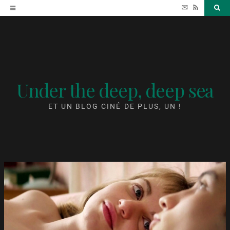
Accéder
✉
RSS
Sea
au
contenu
Under the deep, deep sea
ET UN BLOG CINÉ DE PLUS, UN !