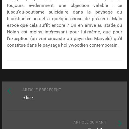
toujours, évidemment, une objection valable : ce
jusqu’au-boutisme suicidaire dans le paysage du
blockbuster actuel a quelque chose de précieux. Mais
est-ce que cela suffit encore ? On en arrive au stade où
Nolan est moins intéressant pour lui-même, que pour
l’exception (un vrai cinéaste au pays des Marvels) qu’il
constitue dans le paysage hollywoodien contemporain.
Naviguez
Article
ARTICLE PRÉCÉDENT
Alice
précédent
parmi
:
les
articles
Article
ARTICLE SUIVANT