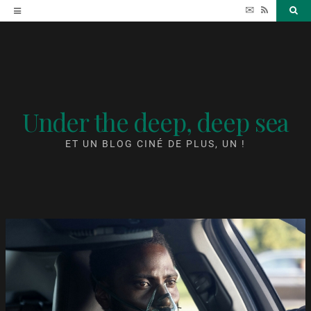
Accéder
✉
RSS
Sea
au
contenu
Under the deep, deep sea
ET UN BLOG CINÉ DE PLUS, UN !