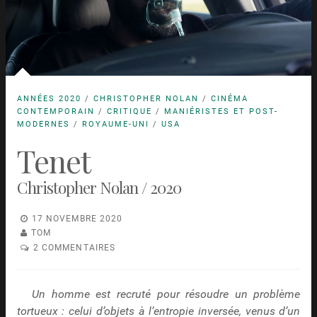
ANNÉES 2020
/
CHRISTOPHER NOLAN
/
CINÉMA
CONTEMPORAIN
/
CRITIQUE
/
MANIÉRISTES ET POST-
MODERNES
/
ROYAUME-UNI
/
USA
Tenet
Christopher Nolan / 2020
17 NOVEMBRE 2020
TOM
2 COMMENTAIRES
Un homme est recruté pour résoudre un problème
tortueux : celui d’objets à l’entropie inversée, venus d’un