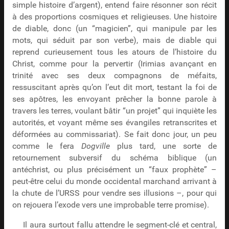
simple histoire d’argent), entend faire résonner son récit
à des proportions cosmiques et religieuses. Une histoire
de diable, donc (un “magicien”, qui manipule par les
mots, qui séduit par son verbe), mais de diable qui
reprend curieusement tous les atours de l’histoire du
Christ, comme pour la pervertir (Irimias avançant en
trinité avec ses deux compagnons de méfaits,
ressuscitant après qu’on l’eut dit mort, testant la foi de
ses apôtres, les envoyant prêcher la bonne parole à
travers les terres, voulant bâtir “un projet” qui inquiète les
autorités, et voyant même ses évangiles retranscrites et
déformées au commissariat). Se fait donc jour, un peu
comme le fera
Dogville
plus tard, une sorte de
retournement subversif du schéma biblique (un
antéchrist, ou plus précisément un “faux prophète” –
peut-être celui du monde occidental marchand arrivant à
la chute de l’URSS pour vendre ses illusions –, pour qui
on rejouera l’exode vers une improbable terre promise).
Il aura surtout fallu attendre le segment-clé et central,