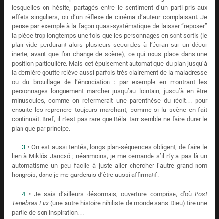
lesquelles on hésite, partagés entre le sentiment d’un parti-pris aux
effets singuliers, ou d’un réflexe de cinéma d’auteur complaisant. Je
pense par exemple à la façon quasi-systématique de laisser “reposer”
la pièce trop longtemps une fois que les personnages en sont sortis (le
plan vide perdurant alors plusieurs secondes à l’écran sur un décor
inerte, avant que l’on change de scène), ce qui nous place dans une
position particulière. Mais cet épuisement automatique du plan jusqu’à
la dernière goutte relève aussi parfois très clairement de la maladresse
ou du brouillage de l’énonciation : par exemple en montrant les
personnages longuement marcher jusqu’au lointain, jusqu’à en être
minuscules, comme on refermerait une parenthèse du récit… pour
ensuite les reprendre toujours marchant, comme si la scène en fait
continuait. Bref, il n’est pas rare que Béla Tarr semble ne faire durer le
plan que par principe.
3
• On est aussi tentés, longs plan-séquences obligent, de faire le
lien à Miklós Jancsó ; néanmoins, je me demande s’il n’y a pas là un
automatisme un peu facile à juste aller chercher l’autre grand nom
hongrois, donc je me garderais d’être aussi affirmatif.
4
• Je sais d’ailleurs désormais, ouverture comprise, d’où
Post
Tenebras Lux
(une autre histoire nihiliste de monde sans Dieu) tire une
partie de son inspiration…