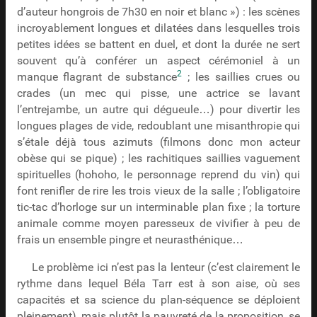
d’auteur hongrois de 7h30 en noir et blanc ») : les scènes
incroyablement longues et dilatées dans lesquelles trois
petites idées se battent en duel, et dont la durée ne sert
souvent qu’à conférer un aspect cérémoniel à un
2
manque flagrant de substance
; les saillies crues ou
crades (un mec qui pisse, une actrice se lavant
l’entrejambe, un autre qui dégueule…) pour divertir les
longues plages de vide, redoublant une misanthropie qui
s’étale déjà tous azimuts (filmons donc mon acteur
obèse qui se pique) ; les rachitiques saillies vaguement
spirituelles (hohoho, le personnage reprend du vin) qui
font renifler de rire les trois vieux de la salle ; l’obligatoire
tic-tac d’horloge sur un interminable plan fixe ; la torture
animale comme moyen paresseux de vivifier à peu de
frais un ensemble pingre et neurasthénique…
Le problème ici n’est pas la lenteur (c’est clairement le
rythme dans lequel Béla Tarr est à son aise, où ses
capacités et sa science du plan-séquence se déploient
pleinement), mais plutôt la pauvreté de la proposition, se