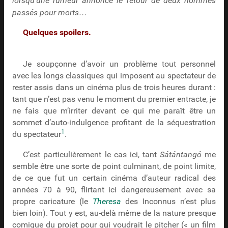
lorsqu’une rumeur annonce le retour de deux hommes
passés pour morts…
Quelques spoilers.
Je soupçonne d’avoir un problème tout personnel
avec les longs classiques qui imposent au spectateur de
rester assis dans un cinéma plus de trois heures durant :
tant que n’est pas venu le moment du premier entracte, je
ne fais que m’irriter devant ce qui me paraît être un
sommet d’auto-indulgence profitant de la séquestration
1
du spectateur
.
C’est particulièrement le cas ici, tant
Sátántangó
me
semble être une sorte de point culminant, de point limite,
de ce que fut un certain cinéma d’auteur radical des
années 70 à 90, flirtant ici dangereusement avec sa
propre caricature (le
Theresa
des Inconnus n’est plus
bien loin). Tout y est, au-delà même de la nature presque
comique du projet pour qui voudrait le pitcher (« un film