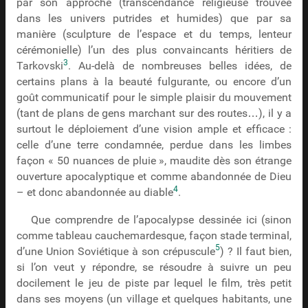
par son approche (transcendance religieuse trouvée
dans les univers putrides et humides) que par sa
manière (sculpture de l’espace et du temps, lenteur
cérémonielle) l’un des plus convaincants héritiers de
3
Tarkovski
. Au-delà de nombreuses belles idées, de
certains plans à la beauté fulgurante, ou encore d’un
goût communicatif pour le simple plaisir du mouvement
(tant de plans de gens marchant sur des routes…), il y a
surtout le déploiement d’une vision ample et efficace :
celle d’une terre condamnée, perdue dans les limbes
façon « 50 nuances de pluie », maudite dès son étrange
ouverture apocalyptique et comme abandonnée de Dieu
4
– et donc abandonnée au diable
.
Que comprendre de l’apocalypse dessinée ici (sinon
comme tableau cauchemardesque, façon stade terminal,
5
d’une Union Soviétique à son crépuscule
) ? Il faut bien,
si l’on veut y répondre, se résoudre à suivre un peu
docilement le jeu de piste par lequel le film, très petit
dans ses moyens (un village et quelques habitants, une