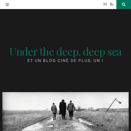
Accéder
✉
RSS
Sea
au
contenu
Under the deep, deep sea
ET UN BLOG CINÉ DE PLUS, UN !