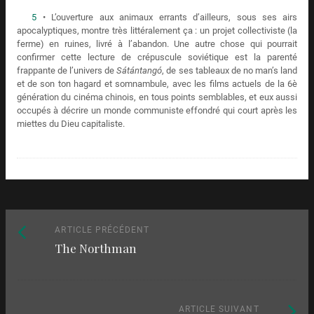
5
• L’ouverture aux animaux errants d’ailleurs, sous ses airs
apocalyptiques, montre très littéralement ça : un projet collectiviste (la
ferme) en ruines, livré à l’abandon. Une autre chose qui pourrait
confirmer cette lecture de crépuscule soviétique est la parenté
frappante de l’univers de
Sátántangó
, de ses tableaux de no man’s land
et de son ton hagard et somnambule, avec les films actuels de la 6è
génération du cinéma chinois, en tous points semblables, et eux aussi
occupés à décrire un monde communiste effondré qui court après les
miettes du Dieu capitaliste.
Naviguez
Article
ARTICLE PRÉCÉDENT
The Northman
précédent
parmi
:
les
Article
ARTICLE SUIVANT