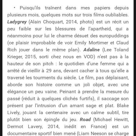
• Puisqu’ils traînent dans mes papiers depuis
plusieurs mois, quelques mots sur trois films oubliables.
Ladygrey
(Alain Choquart, 2014, photo) est un récit un
peu faible sur les blessures de l’apartheid, qui a
néanmoins pour lui le charme désuet des europuddings
(ce plaisir improbable de voir Emily Mortimer et Claud
Rich jouer dans le même plan).
Adaline
(Lee Toland
Krieger, 2015, sorti chez nous en VOD) n’est pas à la
hauteur de son pitch : le quotidien d’une femme qui a
arrêté de vieillir à 29 ans, devant cacher à tous qu’elle a
traversé les tourments du siècle. Le film, pas déplaisant,
aborde son histoire comme un joli objet, avec une
élégance un peu vaine. Peinant à prendre la mesure du
passé (réduit à quelques clichés furtifs), il saccage son
présent par l’intrusion d’un amant sage et plat. Blake
Lively, jouant la centenaire avec un calme subtil, tire
plutôt bien son épingle du jeu.
Road
(Michael Hewitt,
Dermot Lavery, 2014, inédit en France) est un
documentaire sportif bien mené (Liam Neeson se charge