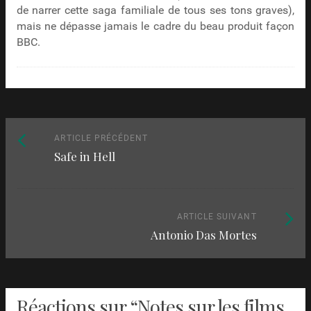
de narrer cette saga familiale de tous ses tons graves),
mais ne dépasse jamais le cadre du beau produit façon
BBC.
Naviguez
Article
ARTICLE PRÉCÉDENT
Safe in Hell
précédent
parmi
:
les
articles
Article
ARTICLE SUIVANT
Antonio Das Mortes
suivant
:
Réactions sur “
Notes sur les films