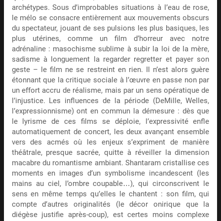
archétypes. Sous d’improbables situations à l’eau de rose,
le mélo se consacre entièrement aux mouvements obscurs
du spectateur, jouant de ses pulsions les plus basiques, les
plus utérines, comme un film d’horreur avec notre
adrénaline : masochisme sublime à subir la loi de la mère,
sadisme à longuement la regarder regretter et payer son
geste – le film ne se restreint en rien. Il n’est alors guère
étonnant que la critique sociale à l’œuvre en passe non par
un effort accru de réalisme, mais par un sens opératique de
l’injustice. Les influences de la période (DeMille, Welles,
l’expressionnisme) ont en commun la démesure : dès que
le lyrisme de ces films se déploie, l’expressivité enfle
automatiquement de concert, les deux avançant ensemble
vers des acmés où les enjeux s’expriment de manière
théâtrale, presque sacrée, quitte à réveiller la dimension
macabre du romantisme ambiant. Shantaram cristallise ces
moments en images d’un symbolisme incandescent (les
mains au ciel, l’ombre coupable…), qui circonscrivent le
sens en même temps qu’elles le chantent : son film, qui
compte d’autres originalités (le décor onirique que la
diégèse justifie après-coup), est certes moins complexe