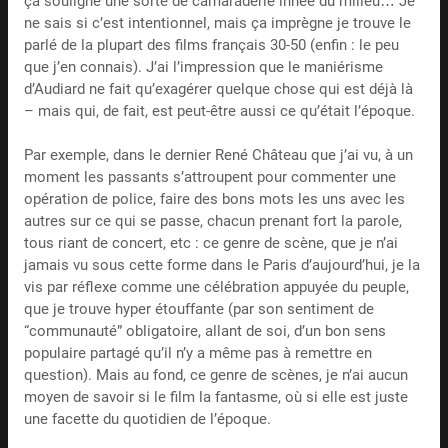
ça souligne une sorte de camaraderie innée du milieu… Je
ne sais si c’est intentionnel, mais ça imprègne je trouve le
parlé de la plupart des films français 30-50 (enfin : le peu
que j’en connais). J’ai l’impression que le maniérisme
d’Audiard ne fait qu’exagérer quelque chose qui est déjà là
– mais qui, de fait, est peut-être aussi ce qu’était l’époque.
Par exemple, dans le dernier René Château que j’ai vu, à un
moment les passants s’attroupent pour commenter une
opération de police, faire des bons mots les uns avec les
autres sur ce qui se passe, chacun prenant fort la parole,
tous riant de concert, etc : ce genre de scène, que je n’ai
jamais vu sous cette forme dans le Paris d’aujourd’hui, je la
vis par réflexe comme une célébration appuyée du peuple,
que je trouve hyper étouffante (par son sentiment de
“communauté” obligatoire, allant de soi, d’un bon sens
populaire partagé qu’il n’y a même pas à remettre en
question). Mais au fond, ce genre de scènes, je n’ai aucun
moyen de savoir si le film la fantasme, où si elle est juste
une facette du quotidien de l’époque.