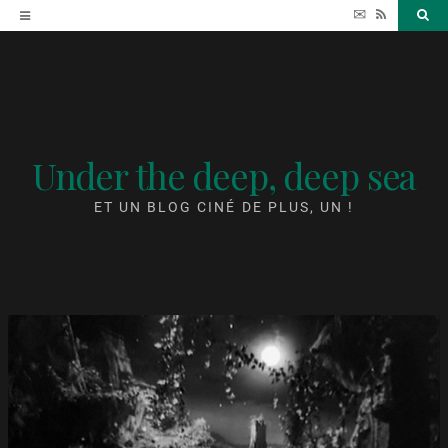
Accéder
✉
RSS
Sea
au
contenu
Under the deep, deep sea
ET UN BLOG CINÉ DE PLUS, UN !