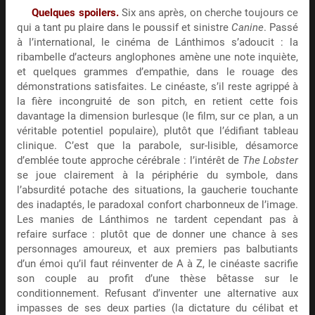
Quelques spoilers.
Six ans après, on cherche toujours ce
qui a tant pu plaire dans le poussif et sinistre
Canine
. Passé
à l’international, le cinéma de Lánthimos s’adoucit : la
ribambelle d’acteurs anglophones amène une note inquiète,
et quelques grammes d’empathie, dans le rouage des
démonstrations satisfaites. Le cinéaste, s’il reste agrippé à
la fière incongruité de son pitch, en retient cette fois
davantage la dimension burlesque (le film, sur ce plan, a un
véritable potentiel populaire), plutôt que l’édifiant tableau
clinique. C’est que la parabole, sur-lisible, désamorce
d’emblée toute approche cérébrale : l’intérêt de
The Lobster
se joue clairement à la périphérie du symbole, dans
l’absurdité potache des situations, la gaucherie touchante
des inadaptés, le paradoxal confort charbonneux de l’image.
Les manies de Lánthimos ne tardent cependant pas à
refaire surface : plutôt que de donner une chance à ses
personnages amoureux, et aux premiers pas balbutiants
d’un émoi qu’il faut réinventer de A à Z, le cinéaste sacrifie
son couple au profit d’une thèse bêtasse sur le
conditionnement. Refusant d’inventer une alternative aux
impasses de ses deux parties (la dictature du célibat et