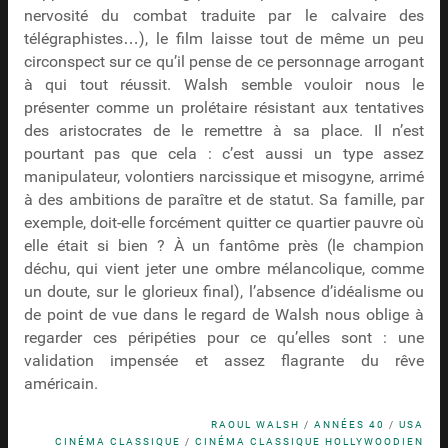
nervosité du combat traduite par le calvaire des
télégraphistes…), le film laisse tout de même un peu
circonspect sur ce qu’il pense de ce personnage arrogant
à qui tout réussit. Walsh semble vouloir nous le
présenter comme un prolétaire résistant aux tentatives
des aristocrates de le remettre à sa place. Il n’est
pourtant pas que cela : c’est aussi un type assez
manipulateur, volontiers narcissique et misogyne, arrimé
à des ambitions de paraître et de statut. Sa famille, par
exemple, doit-elle forcément quitter ce quartier pauvre où
elle était si bien ? À un fantôme près (le champion
déchu, qui vient jeter une ombre mélancolique, comme
un doute, sur le glorieux final), l’absence d’idéalisme ou
de point de vue dans le regard de Walsh nous oblige à
regarder ces péripéties pour ce qu’elles sont : une
validation impensée et assez flagrante du rêve
américain.
RAOUL WALSH
/
ANNÉES 40
/
USA
CINÉMA CLASSIQUE
/
CINÉMA CLASSIQUE HOLLYWOODIEN