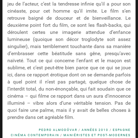
jeu de l’acteur, c’est la tendresse infinie qu’il a pour son
cinéaste, pour cet homme qu’il imite. Le film s’en
retrouve baigné de douceur et de bienveillance. Le
deuxième point fort du film, ce sont les flash-backs, qui
déroulent certes une imagerie attendue d’enfance
lumineuse (quoique son décor troglodyte soit assez
singulier), mais terriblement touchante dans sa manière
d’embrasser cette béatitude sans gêne, presqu’avec
naïveté. Tout ce qui concerne l’enfant et le maçon est
sublime, et c’est peut-être bien parce que ce qui se joue
ici, dans ce rapport érotique dont on se demande parfois
à quel point il n’est pas partagé, quelque chose de
l’interdit total, du non-énonçable, qui fait soudain que ce
cinéma – qui filme ce rapport dans un aura d’innocence
illuminé – vibre alors d’une véritable tension. Pas de
quoi faire une palme, mais il y avait de belles choses à
prendre dans cet agréable film.
PEDRO ALMODÓVAR
/
ANNÉES 2010
/
ESPAGNE
CINÉMA CONTEMPORAIN
/
MANIÉRISTES ET POST-MODERNES