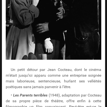
Un petit détour par Jean Cocteau, dont le cinéma
m’était jusqu’ici apparu comme une entreprise soignée
mais laborieuse, sentencieuse, hurlant ses velléités
poétiques sans jamais parvenir à l’être.
•
Les Parents terribles
(1948), adaptation par Cocteau
de sa propre pièce de théâtre, offre enfin à cette
filmographie un film convaincant. Peut-être est-ce le