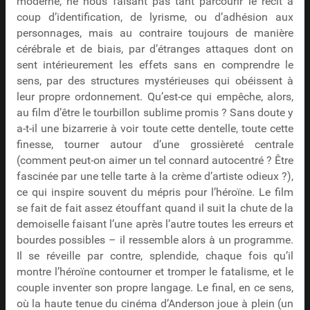
moderne, ne nous faisant pas tant parcourir le récit à
coup d’identification, de lyrisme, ou d’adhésion aux
personnages, mais au contraire toujours de manière
cérébrale et de biais, par d’étranges attaques dont on
sent intérieurement les effets sans en comprendre le
sens, par des structures mystérieuses qui obéissent à
leur propre ordonnement. Qu’est-ce qui empêche, alors,
au film d’être le tourbillon sublime promis ? Sans doute y
a-t-il une bizarrerie à voir toute cette dentelle, toute cette
finesse, tourner autour d’une grossièreté centrale
(comment peut-on aimer un tel connard autocentré ? Être
fascinée par une telle tarte à la crème d’artiste odieux ?),
ce qui inspire souvent du mépris pour l’héroïne. Le film
se fait de fait assez étouffant quand il suit la chute de la
demoiselle faisant l’une après l’autre toutes les erreurs et
bourdes possibles – il ressemble alors à un programme.
Il se réveille par contre, splendide, chaque fois qu’il
montre l’héroïne contourner et tromper le fatalisme, et le
couple inventer son propre langage. Le final, en ce sens,
où la haute tenue du cinéma d’Anderson joue à plein (un