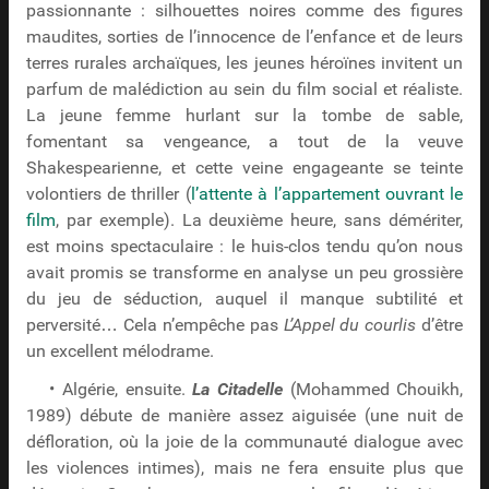
passionnante : silhouettes noires comme des figures
maudites, sorties de l’innocence de l’enfance et de leurs
terres rurales archaïques, les jeunes héroïnes invitent un
parfum de malédiction au sein du film social et réaliste.
La jeune femme hurlant sur la tombe de sable,
fomentant sa vengeance, a tout de la veuve
Shakespearienne, et cette veine engageante se teinte
volontiers de thriller (
l’attente à l’appartement ouvrant le
film
, par exemple). La deuxième heure, sans démériter,
est moins spectaculaire : le huis-clos tendu qu’on nous
avait promis se transforme en analyse un peu grossière
du jeu de séduction, auquel il manque subtilité et
perversité… Cela n’empêche pas
L’Appel du courlis
d’être
un excellent mélodrame.
• Algérie, ensuite.
La Citadelle
(Mohammed Chouikh,
1989) débute de manière assez aiguisée (une nuit de
défloration, où la joie de la communauté dialogue avec
les violences intimes), mais ne fera ensuite plus que