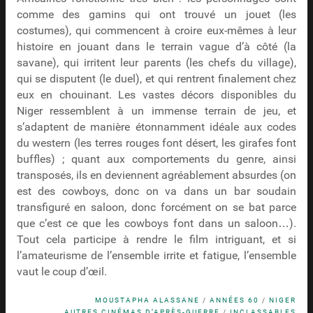
comme des gamins qui ont trouvé un jouet (les
costumes), qui commencent à croire eux-mêmes à leur
histoire en jouant dans le terrain vague d’à côté (la
savane), qui irritent leur parents (les chefs du village),
qui se disputent (le duel), et qui rentrent finalement chez
eux en chouinant. Les vastes décors disponibles du
Niger ressemblent à un immense terrain de jeu, et
s’adaptent de manière étonnamment idéale aux codes
du western (les terres rouges font désert, les girafes font
buffles) ; quant aux comportements du genre, ainsi
transposés, ils en deviennent agréablement absurdes (on
est des cowboys, donc on va dans un bar soudain
transfiguré en saloon, donc forcément on se bat parce
que c’est ce que les cowboys font dans un saloon…).
Tout cela participe à rendre le film intriguant, et si
l’amateurisme de l’ensemble irrite et fatigue, l’ensemble
vaut le coup d’œil.
MOUSTAPHA ALASSANE
/
ANNÉES 60
/
NIGER
AUTRES CINÉMAS D’APRÈS-GUERRE
/
INCLASSABLES