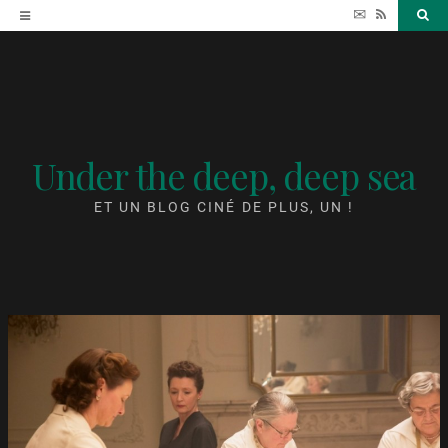
Accéder
✉
RSS
Sea
au
contenu
Under the deep, deep sea
ET UN BLOG CINÉ DE PLUS, UN !