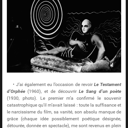
• J’ai également eu l’occasion de revoir
Le Testament
d’Orphée
(1960), et de découvrir
Le Sang d’un poète
(1930, photo). Le premier m’a confirmé le souvenir
catastrophique qu’il m’avait laissé : toute la suffisance et
le narcissisme du film, sa vanité, son absolu manque de
grâce (chaque idée possiblement poétique désignée,
détourée, donnée en spectacle), me sont revenus en plein