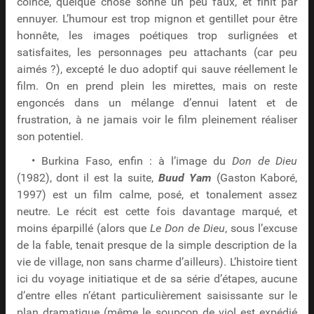
coince, quelque chose sonne un peu faux, et finit par
ennuyer. L’humour est trop mignon et gentillet pour être
honnête, les images poétiques trop surlignées et
satisfaites, les personnages peu attachants (car peu
aimés ?), excepté le duo adoptif qui sauve réellement le
film. On en prend plein les mirettes, mais on reste
engoncés dans un mélange d’ennui latent et de
frustration, à ne jamais voir le film pleinement réaliser
son potentiel.
• Burkina Faso, enfin : à l’image du
Don de Dieu
(1982), dont il est la suite,
Buud Yam
(Gaston Kaboré,
1997) est un film calme, posé, et tonalement assez
neutre. Le récit est cette fois davantage marqué, et
moins éparpillé (alors que
Le Don de Dieu
, sous l’excuse
de la fable, tenait presque de la simple description de la
vie de village, non sans charme d’ailleurs). L’histoire tient
ici du voyage initiatique et de sa série d’étapes, aucune
d’entre elles n’étant particulièrement saisissante sur le
plan dramatique (même le soupçon de viol est expédié