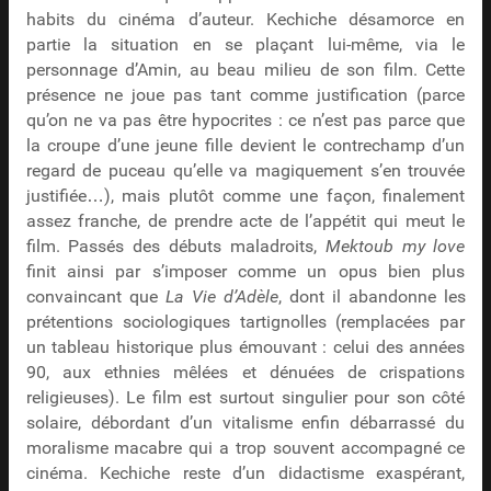
habits du cinéma d’auteur. Kechiche désamorce en
partie la situation en se plaçant lui-même, via le
personnage d’Amin, au beau milieu de son film. Cette
présence ne joue pas tant comme justification (parce
qu’on ne va pas être hypocrites : ce n’est pas parce que
la croupe d’une jeune fille devient le contrechamp d’un
regard de puceau qu’elle va magiquement s’en trouvée
justifiée…), mais plutôt comme une façon, finalement
assez franche, de prendre acte de l’appétit qui meut le
film. Passés des débuts maladroits,
Mektoub my love
finit ainsi par s’imposer comme un opus bien plus
convaincant que
La Vie d’Adèle
, dont il abandonne les
prétentions sociologiques tartignolles (remplacées par
un tableau historique plus émouvant : celui des années
90, aux ethnies mêlées et dénuées de crispations
religieuses). Le film est surtout singulier pour son côté
solaire, débordant d’un vitalisme enfin débarrassé du
moralisme macabre qui a trop souvent accompagné ce
cinéma. Kechiche reste d’un didactisme exaspérant,