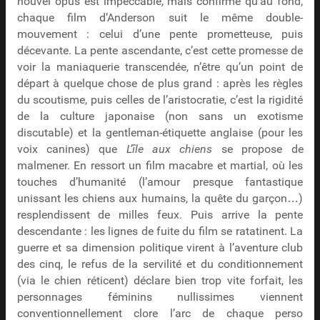
nouvel opus est impeccable, mais confirme qu’au fond,
chaque film d’Anderson suit le même double-
mouvement : celui d’une pente prometteuse, puis
décevante. La pente ascendante, c’est cette promesse de
voir la maniaquerie transcendée, n’être qu’un point de
départ à quelque chose de plus grand : après les règles
du scoutisme, puis celles de l’aristocratie, c’est la rigidité
de la culture japonaise (non sans un exotisme
discutable) et la gentleman-étiquette anglaise (pour les
voix canines) que
L’île aux chiens
se propose de
malmener. En ressort un film macabre et martial, où les
touches d’humanité (l’amour presque fantastique
unissant les chiens aux humains, la quête du garçon…)
resplendissent de milles feux. Puis arrive la pente
descendante : les lignes de fuite du film se ratatinent. La
guerre et sa dimension politique virent à l’aventure club
des cinq, le refus de la servilité et du conditionnement
(via le chien réticent) déclare bien trop vite forfait, les
personnages féminins nullissimes viennent
conventionnellement clore l’arc de chaque perso