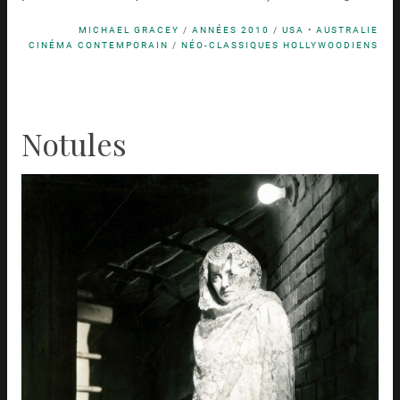
MICHAEL GRACEY
/
ANNÉES 2010
/
USA
•
AUSTRALIE
CINÉMA CONTEMPORAIN
/
NÉO-CLASSIQUES HOLLYWOODIENS
Notules