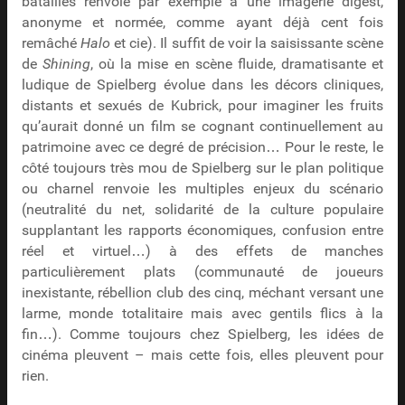
batailles renvoie par exemple à une imagerie digest,
anonyme et normée, comme ayant déjà cent fois
remâché
Halo
et cie). Il suffit de voir la saisissante scène
de
Shining
, où la mise en scène fluide, dramatisante et
ludique de Spielberg évolue dans les décors cliniques,
distants et sexués de Kubrick, pour imaginer les fruits
qu’aurait donné un film se cognant continuellement au
patrimoine avec ce degré de précision… Pour le reste, le
côté toujours très mou de Spielberg sur le plan politique
ou charnel renvoie les multiples enjeux du scénario
(neutralité du net, solidarité de la culture populaire
supplantant les rapports économiques, confusion entre
réel et virtuel…) à des effets de manches
particulièrement plats (communauté de joueurs
inexistante, rébellion club des cinq, méchant versant une
larme, monde totalitaire mais avec gentils flics à la
fin…). Comme toujours chez Spielberg, les idées de
cinéma pleuvent – mais cette fois, elles pleuvent pour
rien.