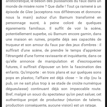
aristocratique, le besoin des puissances du faux dans un
monde de misère noire ? Que dalle ! Tout ça ramené à un
épisode de
Glee
(acceptons nos différences et donnons-
nous la main) autour d’un Barnum transformé en
personnage sucré, à peine coloré de quelques
égarements familiaux. Il suffit de voir la scène,
potentiellement superbe, où Barnum encore gamin, dans
une maison en ruines, projette déjà ses capacités de
truqueur et son amour du faux par des jeux d’ombres : il
suffirait d’une scène, de prendre le temps d’apprécier
l’étrangeté d’une forme ravissante et inquiétante, dans ce
qu’elle annonce de manipulation et d’escroqueries
futures, il suffirait d’épouser un brin la fascination des
enfants. Qu’importe : en trois plans et sur quelques sons
pops en plastoc, l’affaire est déjà close – le clip (ou la
pub, on ne sait plus trop à se stade de croûte numérique
dégueulasse) continuant déjà son impeccable route.
Bref, malgré un souci du spectateur qu’on peut saluer, cet
authentique projet de producteur (réunion de talents,
production conséquente, aucune vision) est un ratage.