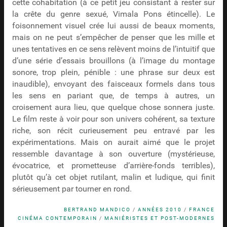
cette cohabitation (à ce petit jeu consistant à rester sur
la crête du genre sexué, Vimala Pons étincelle). Le
foisonnement visuel crée lui aussi de beaux moments,
mais on ne peut s’empêcher de penser que les mille et
unes tentatives en ce sens relèvent moins de l’intuitif que
d’une série d’essais brouillons (à l’image du montage
sonore, trop plein, pénible : une phrase sur deux est
inaudible), envoyant des faisceaux formels dans tous
les sens en pariant que, de temps à autres, un
croisement aura lieu, que quelque chose sonnera juste.
Le film reste à voir pour son univers cohérent, sa texture
riche, son récit curieusement peu entravé par les
expérimentations. Mais on aurait aimé que le projet
ressemble davantage à son ouverture (mystérieuse,
évocatrice, et prometteuse d’arrière-fonds terribles),
plutôt qu’à cet objet rutilant, malin et ludique, qui finit
sérieusement par tourner en rond.
BERTRAND MANDICO
/
ANNÉES 2010
/
FRANCE
CINÉMA CONTEMPORAIN
/
MANIÉRISTES ET POST-MODERNES