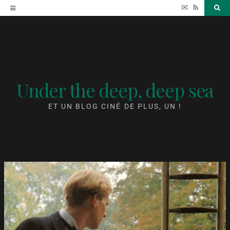
Accéder
✉
RSS
Sea
au
contenu
Under the deep, deep sea
ET UN BLOG CINÉ DE PLUS, UN !