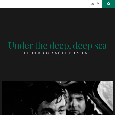
Accéder
✉
RSS
Sea
au
contenu
Under the deep, deep sea
ET UN BLOG CINÉ DE PLUS, UN !