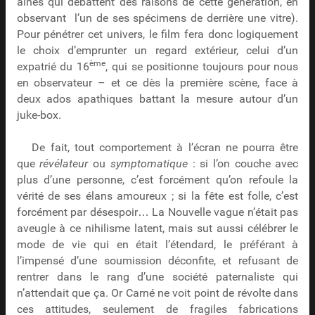
aînés qui débattent des raisons de cette génération, en
observant l’un de ses spécimens de derrière une vitre).
Pour pénétrer cet univers, le film fera donc logiquement
le choix d’emprunter un regard extérieur, celui d’un
ème
expatrié du 16
, qui se positionne toujours pour nous
en observateur – et ce dès la première scène, face à
deux ados apathiques battant la mesure autour d’un
juke-box.
De fait, tout comportement à l’écran ne pourra être
que
révélateur
ou
symptomatique
: si l’on couche avec
plus d’une personne, c’est forcément qu’on refoule la
vérité de ses élans amoureux ; si la fête est folle, c’est
forcément par désespoir… La Nouvelle vague n’était pas
aveugle à ce nihilisme latent, mais sut aussi célébrer le
mode de vie qui en était l’étendard, le préférant à
l’impensé d’une soumission déconfite, et refusant de
rentrer dans le rang d’une société paternaliste qui
n’attendait que ça. Or Carné ne voit point de révolte dans
ces attitudes, seulement de fragiles fabrications