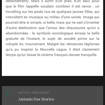
détachement). Mais il suffit d’un plan, d’un seul, pour
que le film rappelle soudain combien il est rance : un
travelling sur les pieds nus de quelques jeunes filles, qui
virevoltent en musique au milieu d’une soirée. Image qui
pourrait être si simple, si belle, mais qui ne sait s’inventer
d’autre destination que l’amas des chaussures qu’on a
abandonnées : le symbole sociologique écrase la belle
gratuité de l’instant, le sujet de société prime sur la
volupté du mouvement. Malgré les réticences légitimes
qu’a pu inspirer la Nouvelle vague, il était clairement
temps qu’on laisse le cinéma français danser tranquille.
Naviguez
Article
ARTICLE PRÉCÉDENT
Antonio Das Mortes
précédent
parmi
: