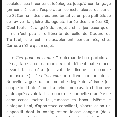
sociales, ses théories et idéologies, jusqu’à son langage
(on sent là, dans l’exploration consciencieuse du parler
de St-Germain-des-près, une tentative un peu pathétique
de raviver la gloire dialoguiste fanée des années 30).
C’est toute l’étrangeté du projet : si la jeunesse qu’on
filme n’est pas si différente de celle de Godard ou
Truffaut, elle est implacablement condamnée, chez
Carné, à n’être qu’un sujet.
« T’es pour ou contre ? »
demande-t-on parfois au
héros, face aux marronniers qui défilent patiemment
devant la caméra (un vol de disque, un couple
homosexuel) :
Les Tricheurs
ne diffère par tant de la
Nouvelle vague par un moindre degré de vérisme (un
couple tout habillé au lit, à peine une cravate chiffonnée,
juste après avoir fait l’amour), que par cette manière de
sans cesse mettre la jeunesse en bocal. Même le
dialogue final, d’apparence conciliant, s’opère selon un
dispositif dont la configuration laisse songeur (deux