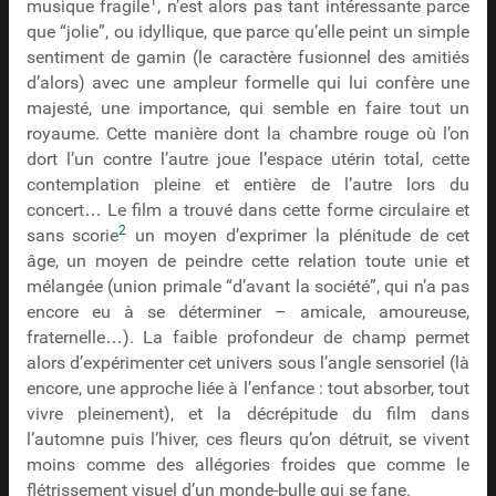
1
musique fragile
, n’est alors pas tant intéressante parce
que “jolie”, ou idyllique, que parce qu’elle peint un simple
sentiment de gamin (le caractère fusionnel des amitiés
d’alors) avec une ampleur formelle qui lui confère une
majesté, une importance, qui semble en faire tout un
royaume. Cette manière dont la chambre rouge où l’on
dort l’un contre l’autre joue l’espace utérin total, cette
contemplation pleine et entière de l’autre lors du
concert… Le film a trouvé dans cette forme circulaire et
2
sans scorie
un moyen d’exprimer la plénitude de cet
âge, un moyen de peindre cette relation toute unie et
mélangée (union primale “d’avant la société”, qui n’a pas
encore eu à se déterminer – amicale, amoureuse,
fraternelle…). La faible profondeur de champ permet
alors d’expérimenter cet univers sous l’angle sensoriel (là
encore, une approche liée à l’enfance : tout absorber, tout
vivre pleinement), et la décrépitude du film dans
l’automne puis l’hiver, ces fleurs qu’on détruit, se vivent
moins comme des allégories froides que comme le
flétrissement visuel d’un monde-bulle qui se fane.