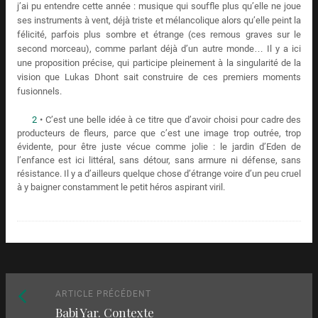
j’ai pu entendre cette année : musique qui souffle plus qu’elle ne joue
ses instruments à vent, déjà triste et mélancolique alors qu’elle peint la
félicité, parfois plus sombre et étrange (ces remous graves sur le
second morceau), comme parlant déjà d’un autre monde… Il y a ici
une proposition précise, qui participe pleinement à la singularité de la
vision que Lukas Dhont sait construire de ces premiers moments
fusionnels.
2
• C’est une belle idée à ce titre que d’avoir choisi pour cadre des
producteurs de fleurs, parce que c’est une image trop outrée, trop
évidente, pour être juste vécue comme jolie : le jardin d’Eden de
l’enfance est ici littéral, sans détour, sans armure ni défense, sans
résistance. Il y a d’ailleurs quelque chose d’étrange voire d’un peu cruel
à y baigner constamment le petit héros aspirant viril.
Naviguez
Article
ARTICLE PRÉCÉDENT
Babi Yar. Contexte
précédent