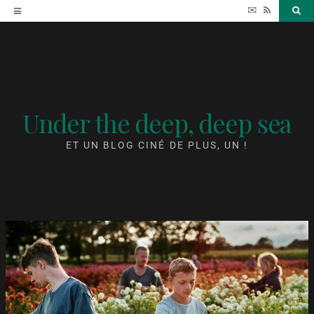
Accéder
✉
RSS
Sea
au
contenu
Under the deep, deep sea
ET UN BLOG CINÉ DE PLUS, UN !