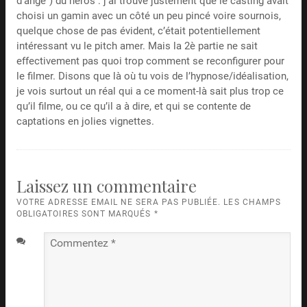
d’ange”) du héros : j’ai trouvé justement que le casting avait
choisi un gamin avec un côté un peu pincé voire sournois,
quelque chose de pas évident, c’était potentiellement
intéressant vu le pitch amer. Mais la 2è partie ne sait
effectivement pas quoi trop comment se reconfigurer pour
le filmer. Disons que là où tu vois de l’hypnose/idéalisation,
je vois surtout un réal qui a ce moment-là sait plus trop ce
qu’il filme, ou ce qu’il a à dire, et qui se contente de
captations en jolies vignettes.
Laissez un commentaire
VOTRE ADRESSE EMAIL NE SERA PAS PUBLIÉE. LES CHAMPS
OBLIGATOIRES SONT MARQUÉS
*
Commentez
*