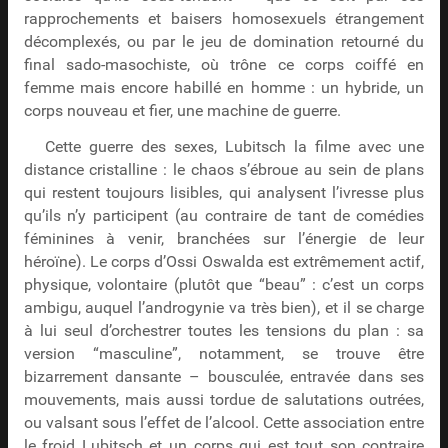
rapprochements et baisers homosexuels étrangement
décomplexés, ou par le jeu de domination retourné du
final sado-masochiste, où trône ce corps coiffé en
femme mais encore habillé en homme : un hybride, un
corps nouveau et fier, une machine de guerre.
Cette guerre des sexes, Lubitsch la filme avec une
distance cristalline : le chaos s’ébroue au sein de plans
qui restent toujours lisibles, qui analysent l’ivresse plus
qu’ils n’y participent (au contraire de tant de comédies
féminines à venir, branchées sur l’énergie de leur
héroïne). Le corps d’Ossi Oswalda est extrêmement actif,
physique, volontaire (plutôt que “beau” : c’est un corps
ambigu, auquel l’androgynie va très bien), et il se charge
à lui seul d’orchestrer toutes les tensions du plan : sa
version “masculine”, notamment, se trouve être
bizarrement dansante – bousculée, entravée dans ses
mouvements, mais aussi tordue de salutations outrées,
ou valsant sous l’effet de l’alcool. Cette association entre
le froid Lubitsch et un corps qui est tout son contraire