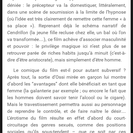
déniée : le précepteur va la domestiquer, littéralement,
dans une scène de soumission à la limite de l’hypnose
(où l’idée est très clairement de remettre cette femme « à
sa place »). Reprenant déjà le schéma narratif de
Cendrillon
(la jeune fille recluse chez elle, un bal où l’on
va transformée…), ce film achève d’associer masculinité
et pouvoir : le privilège magique ici n’est plus de se
retrouver parée de riches habits jusqu’à minuit (c’est-à-
dire d’être aristocrate), mais simplement d’être homme.
Le comique du film est-il pour autant subversif ?
Après tout, la sortie d’Ossi mirée en garçon lui montre
d’abord les “avantages” dont elle bénéficiait en tant que
femme (la galanterie par exemple ; ou encore le fait que
les hommes doivent savoir tenir l’alcool ou le cigare).
Mais le travestissement permettra aussi au personnage
de reprendre le contrôle, et de faire naître le désir…
L’érotisme du film résulte en effet d’abord du court-
circuitage des genres sexués, comme des positions
sociales qu’ils sous-tendent – que ce soit par ces