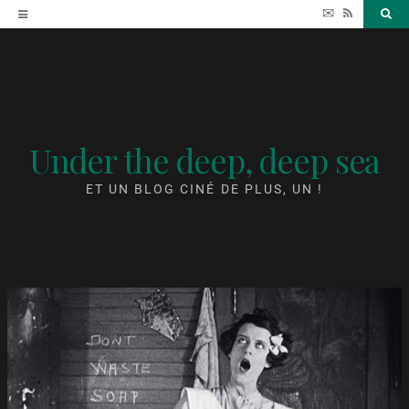
Accéder
✉
RSS
Sea
au
contenu
Under the deep, deep sea
ET UN BLOG CINÉ DE PLUS, UN !