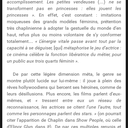
accomplissement. Les petites vendeuses
(…)
ne se
transforment pas en princesses : elles jouent les
princesses »
. En effet, c’est constant : imitations
moqueuses des grands modèles féminins, prétention
très chaplinienne à adopter la gestuelle du monde d’en
haut, refus plus ou moins volontaire de s’y conformer
totalement…
« L’énergie vitale passe avant tout par la
capacité à se déguiser,
[qui]
métaphorise le jeu d’actrice :
ce cinéma célèbre la fonction libératrice du métier, pour
un public aux trois quarts féminin »
.
De par cette légère dimension méta, le genre se
montre plutôt lucide sur lui-même : il joue à plein des
rêves hollywoodiens qui bercent ses héroïnes, comme de
leurs désillusions. Plus encore, les films parlent d’eux-
mêmes, et
« tressent entre eux un réseau de
reconnaissance, les actrices se citent l’une l’autre, tout
comme les personnages parlent des stars. »
(on pourrait
citer l’apparition de Chaplin dans
Show People
, où celle
d’Elinor Glyn dans
It
). De par ces multiples renvois et