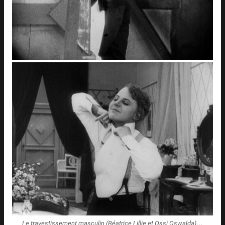
Le travestissement masculin (Béatrice Lillie et Ossi Oswalda)…