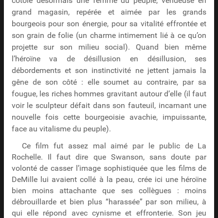
côtoie désormais une femme du peuple, vendeuse en
grand magasin, repérée et aimée par les grands
bourgeois pour son énergie, pour sa vitalité effrontée et
son grain de folie (un charme intimement lié à ce qu’on
projette sur son milieu social). Quand bien même
l’héroïne va de désillusion en désillusion, ses
débordements et son instinctivité ne jettent jamais la
gêne de son côté : elle soumet au contraire, par sa
fougue, les riches hommes gravitant autour d’elle (il faut
voir le sculpteur défait dans son fauteuil, incarnant une
nouvelle fois cette bourgeoisie avachie, impuissante,
face au vitalisme du peuple).
Ce film fut assez mal aimé par le public de La
Rochelle. Il faut dire que Swanson, sans doute par
volonté de casser l’image sophistiquée que les films de
DeMille lui avaient collé à la peau, crée ici une héroïne
bien moins attachante que ses collègues : moins
débrouillarde et bien plus “harassée” par son milieu, à
qui elle répond avec cynisme et effronterie. Son jeu